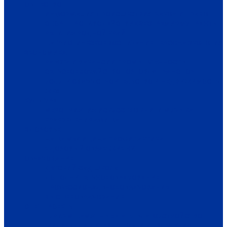
ОБЩЕСТВО
ИНФОРМАЦИЯ
ПРОИСШЕСТВИЯ
ЗАКОН И ПРАВО
СПОРТ
ПРОТИВОДЕЙСТВИЕ ЭКСТРЕМИЗМУ
ГРАНТЫ
РЕЛИГИЯ
РОДНОЙ КРАЙ
ПАТРИОТИЧЕСКОЕ ВОСПИТАНИЕ
ПЕРСОНА
ЭКОЛОГИЯ
ЭКОНОМИКА
РАБОТА И ВАКАНСИИ
ПРОМЫШЛЕННОСТЬ
СЕЛЬСКОЕ ХОЗЯЙСТВО
ТОРГОВЛЯ
ТРАНСПОРТ
УСЛУГИ
СВЯЗЬ
СТРОИТЕЛЬСТВО И НЕДВИЖИМОСТЬ
ЖКХ
КУЛЬТУРА
МЕРОПРИЯТИЯ
ИСКУССТВО
КНИГИ
МУЗЫКА
КРАЕВЕДЕНИЕ
АФИША
ЗДОРОВЬЕ
НАША МЕДИЦИНА
ПРОФИЛАКТИКА
ЗДОРОВЫЙ ОБРАЗ ЖИЗНИ
ОБРАЗОВАНИЕ
ДЕТСКИЙ САД
ШКОЛА
ДОПОЛНИТЕЛЬНОЕ ОБРАЗОВАНИЕ
ПРОФЕССИОНАЛЬНОЕ ОБРАЗОВАНИЕ
ВЫСШЕЕ ОБРАЗОВАНИЕ
СПЕЦПРОЕКТЫ
ТУРИЗМ
ПАМЯТНЫЕ ДАТЫ
БЛАГОУСТРОЙСТВО
ЖИЛА-БЫЛА ДЕРЕВНЯ
ХОББИ И УВЛЕЧЕНИЯ