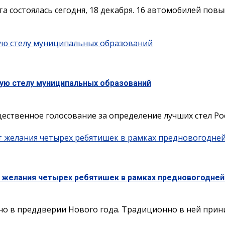
а состоялась сегодня, 18 декабря. 16 автомобилей по
шую стелу муниципальных образований
шую стелу муниципальных образований
ественное голосование за определение лучших стел Росс
т желания четырех ребятишек в рамках предновогодне
т желания четырех ребятишек в рамках предновогодней
о в преддверии Нового года. Традиционно в ней приним