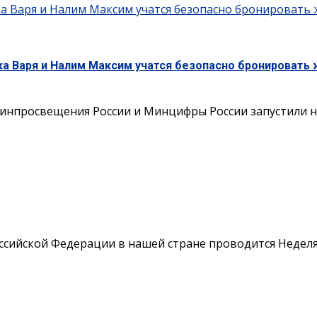
а Варя и Налим Максим учатся безопасно бронировать 
а Варя и Налим Максим учатся безопасно бронировать 
нпросвещения России и Минцифры России запустили но
оссийской Федерации в нашей стране проводится Недел