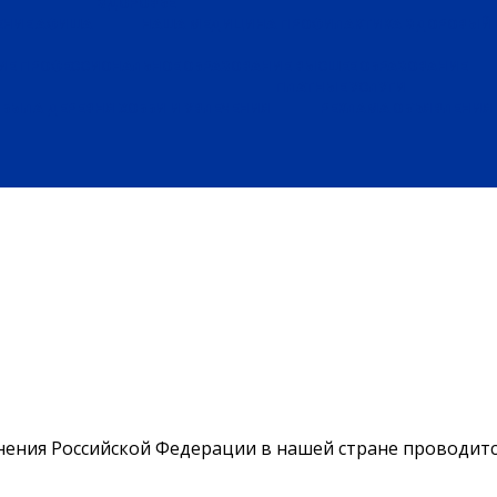
ЗДОРОВЬЕ
ЕНИЕ
АФИША
НАША МЕДИЦИНА
ПРОФИЛАКТИКА
ЗДОРОВЫЙ 
ИЕ
ПРОФЕССИОНАЛЬНОЕ ОБРАЗОВАНИЕ
ВЫСШЕЕ ОБРАЗОВАНИЕ
ПЛАТНЫЕ УСЛУГИ
БЫЛА ДЕРЕВНЯ
ХОББИ И УВЛЕЧЕНИЯ
РЕКЛАМА
ОБЪЯВЛЕНИЯ
нения Российской Федерации в нашей стране проводитс