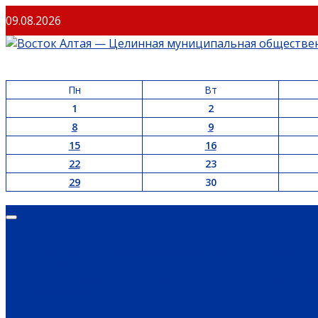
Перейти
09.08.2026
к
содержимому
Пн
Вт
1
2
8
9
15
16
22
23
29
30
Основное
меню
ОФИЦИАЛЬНО
ГЛАВНАЯ
НОВОСТИ РЕГИОНА
ГУБЕРНАТОР
ПРАВИТЕЛ
ОБЩЕСТВО
ИНФОРМАЦИЯ
ПРОИСШЕСТВИЯ
ЗАКОН И ПРАВО
СПО
ЭКОНОМИКА
РАБОТА И ВАКАНСИИ
ПРОМЫШЛЕННОСТЬ
СЕЛЬСКОЕ 