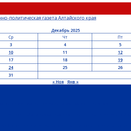
Декабрь 2025
Ср
Чт
Пт
3
4
5
10
11
12
17
18
19
24
25
26
31
« Ноя
Янв »
ЬСТВО
АДМИНИСТРАЦИЯ РАЙОНА
СЕЛЬСОВЕТЫ
ДОКУМЕНТЫ
РТ
ПРОТИВОДЕЙСТВИЕ ЭКСТРЕМИЗМУ
ГРАНТЫ
РЕЛИГИЯ
РОДНОЙ К
ХОЗЯЙСТВО
ТОРГОВЛЯ
ТРАНСПОРТ
УСЛУГИ
СВЯЗЬ
СТРОИТЕЛЬСТВО