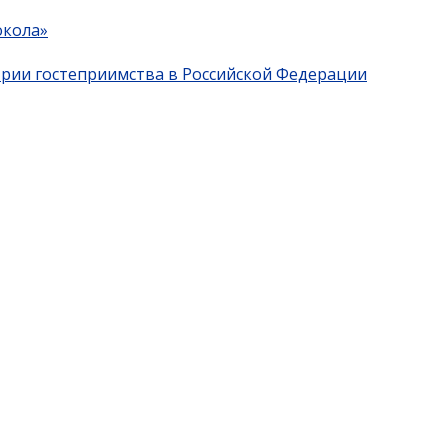
окола»
трии гостеприимства в Российской Федерации