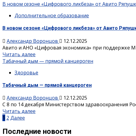
В новом сезоне «Цифрового ликбеза» от Авито Ряпушк
Дополнительное образование
В новом сезоне «Цифрового ликбеза» от Авито Ряпушк
Александр Воронцов
12.12.2025
Авито и АНО «Цифровая экономика» при поддержке Ми
Читать далее
Табачный дым — прямой канцероген
Здоровье
Табачный дым — прямой канцероген
Александр Воронцов
12.12.2025
С 8 по 14 декабря Министерством здравоохранения Р
Читать далее
Пагинация
1
2
Далее
записей
Последние новости