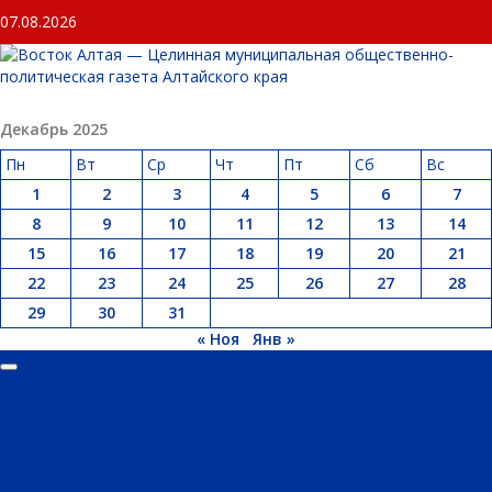
Перейти
07.08.2026
к
содержимому
Декабрь 2025
Пн
Вт
Ср
Чт
Пт
Сб
Вс
1
2
3
4
5
6
7
8
9
10
11
12
13
14
15
16
17
18
19
20
21
22
23
24
25
26
27
28
29
30
31
« Ноя
Янв »
Основное
ГЛАВНАЯ
меню
ОФИЦИАЛЬНО
НОВОСТИ РЕГИОНА
ГУБЕРНАТОР
ПРАВИТЕЛЬСТВО
АДМИНИСТРАЦИЯ РАЙОНА
СЕЛЬСОВЕТЫ
ДОКУМЕНТЫ
ОБЩЕСТВО
ИНФОРМАЦИЯ
ПРОИСШЕСТВИЯ
ЗАКОН И ПРАВО