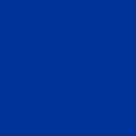
СПОРТ
ПРОТИВОДЕЙСТВИЕ ЭКСТРЕМИЗМУ
ГРАНТЫ
РЕЛИГИЯ
РОДНОЙ КРАЙ
ПАТРИОТИЧЕСКОЕ ВОСПИТАНИЕ
ПЕРСОНА
ЭКОЛОГИЯ
ЭКОНОМИКА
РАБОТА И ВАКАНСИИ
ПРОМЫШЛЕННОСТЬ
СЕЛЬСКОЕ ХОЗЯЙСТВО
ТОРГОВЛЯ
ТРАНСПОРТ
УСЛУГИ
СВЯЗЬ
СТРОИТЕЛЬСТВО И НЕДВИЖИМОСТЬ
ЖКХ
КУЛЬТУРА
МЕРОПРИЯТИЯ
ИСКУССТВО
КНИГИ
МУЗЫКА
КРАЕВЕДЕНИЕ
АФИША
ЗДОРОВЬЕ
НАША МЕДИЦИНА
ПРОФИЛАКТИКА
ЗДОРОВЫЙ ОБРАЗ ЖИЗНИ
ОБРАЗОВАНИЕ
ДЕТСКИЙ САД
ШКОЛА
ДОПОЛНИТЕЛЬНОЕ ОБРАЗОВАНИЕ
ПРОФЕССИОНАЛЬНОЕ ОБРАЗОВАНИЕ
ВЫСШЕЕ ОБРАЗОВАНИЕ
СПЕЦПРОЕКТЫ
ТУРИЗМ
ПАМЯТНЫЕ ДАТЫ
БЛАГОУСТРОЙСТВО
ЖИЛА-БЫЛА ДЕРЕВНЯ
ХОББИ И УВЛЕЧЕНИЯ
ПЛАТНЫЕ УСЛУГИ
РЕКЛАМА
ОБЪЯВЛЕНИЯ
ПОЗДРАВЛЕНИЯ