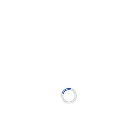
Дополнительное образование
Жители Алтайского края могут принять
участие в новом сезоне Всероссийского
проекта «Цифровой ликбез» от
Благотворительного фонда «Вклад в
будущее»
Александр Воронцов
16.02.2026
Цикл занятий по цифровой грамотности и
кибербезопасности от Благотворительного фонд
«Вклад в будущее» проводится со 2...
Читать далее