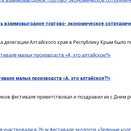
ть взаимовыгодное торгово- экономическое сотруднич
ть взаимовыгодное торгово- экономическое сотруднич
а делегации Алтайского края в Республику Крым было по
тивале малых производств «А, это алтайское?!»
тивале малых производств «А, это алтайское?!»
иков фестиваля приветствовал и поздравил их с Днем р
я участвовали в 26-м фестивале экологов «Зеленые кол