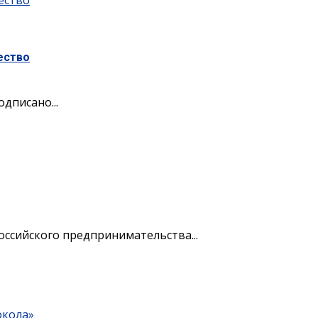
ество
ество
дписано...
оссийского предпринимательства...
окола»