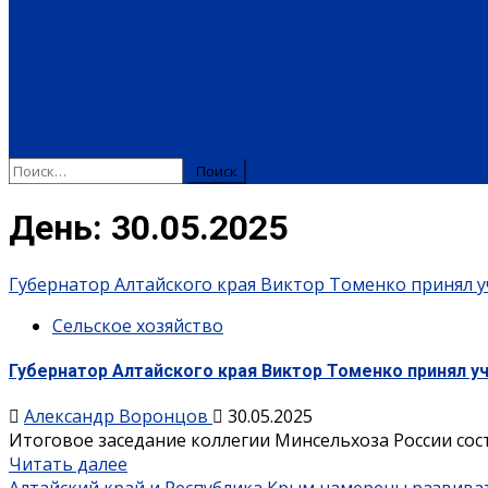
КУЛЬТУРА
МЕРОПРИЯТИЯ
ИСКУССТВО
КНИГИ
МУЗЫКА
КРАЕВЕД
ОБРАЗОВАНИЕ
ДЕТСКИЙ САД
ШКОЛА
ДОПОЛНИТЕЛЬНОЕ ОБРАЗОВАН
СПЕЦПРОЕКТЫ
ТУРИЗМ
ПАМЯТНЫЕ ДАТЫ
БЛАГОУСТРОЙСТВО
ЖИЛА-
День:
30.05.2025
Губернатор Алтайского края Виктор Томенко принял у
Сельское хозяйство
Губернатор Алтайского края Виктор Томенко принял у
Александр Воронцов
30.05.2025
Итоговое заседание коллегии Минсельхоза России состо
Читать далее