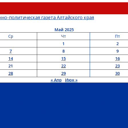
Май 2025
Ср
Чт
Пт
1
2
7
8
9
14
15
16
21
22
23
28
29
30
« Апр
Июн »
ЬСТВО
АДМИНИСТРАЦИЯ РАЙОНА
СЕЛЬСОВЕТЫ
ДОКУМЕНТЫ
РТ
ПРОТИВОДЕЙСТВИЕ ЭКСТРЕМИЗМУ
ГРАНТЫ
РЕЛИГИЯ
РОДНОЙ К
ХОЗЯЙСТВО
ТОРГОВЛЯ
ТРАНСПОРТ
УСЛУГИ
СВЯЗЬ
СТРОИТЕЛЬСТВО