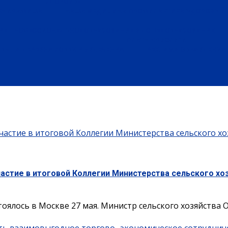
ЗДОРОВЬЕ
ЕНИЕ
АФИША
НАША МЕДИЦИНА
ПРОФИЛАКТИКА
ЗДОРОВЫЙ 
ИЕ
ПРОФЕССИОНАЛЬНОЕ ОБРАЗОВАНИЕ
ВЫСШЕЕ ОБРАЗОВАНИЕ
ПЛАТНЫЕ УСЛУГИ
БЫЛА ДЕРЕВНЯ
ХОББИ И УВЛЕЧЕНИЯ
РЕКЛАМА
ОБЪЯВЛЕНИЯ
частие в итоговой Коллегии Министерства сельского хо
частие в итоговой Коллегии Министерства сельского хо
ялось в Москве 27 мая. Министр сельского хозяйства Ок