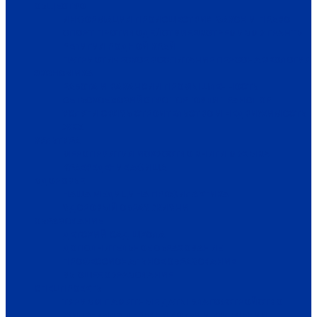
ОБЩЕСТВО
ИНФОРМАЦИЯ
ПРОИСШЕСТВИЯ
ЗАКОН И ПРАВО
СПОРТ
ПРОТИВОДЕЙСТВИЕ ЭКСТРЕМИЗМУ
ГРАНТЫ
РЕЛИГИЯ
РОДНОЙ КРАЙ
ПАТРИОТИЧЕСКОЕ ВОСПИТАНИЕ
ПЕРСОНА
ЭКОЛОГИЯ
ЭКОНОМИКА
РАБОТА И ВАКАНСИИ
ПРОМЫШЛЕННОСТЬ
СЕЛЬСКОЕ ХОЗЯЙСТВО
ТОРГОВЛЯ
ТРАНСПОРТ
УСЛУГИ
СВЯЗЬ
СТРОИТЕЛЬСТВО И НЕДВИЖИМОСТЬ
ЖКХ
КУЛЬТУРА
МЕРОПРИЯТИЯ
ИСКУССТВО
КНИГИ
МУЗЫКА
КРАЕВЕДЕНИЕ
АФИША
ЗДОРОВЬЕ
НАША МЕДИЦИНА
ПРОФИЛАКТИКА
ЗДОРОВЫЙ ОБРАЗ ЖИЗНИ
ОБРАЗОВАНИЕ
ДЕТСКИЙ САД
ШКОЛА
ДОПОЛНИТЕЛЬНОЕ ОБРАЗОВАНИЕ
ПРОФЕССИОНАЛЬНОЕ ОБРАЗОВАНИЕ
ВЫСШЕЕ ОБРАЗОВАНИЕ
СПЕЦПРОЕКТЫ
ТУРИЗМ
ПАМЯТНЫЕ ДАТЫ
БЛАГОУСТРОЙСТВО
ЖИЛА-БЫЛА ДЕРЕВНЯ
ХОББИ И УВЛЕЧЕНИЯ