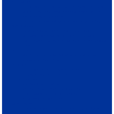
ОБЩЕСТВО
ИНФОРМАЦИЯ
ПРОИСШЕСТВИЯ
ЗАКОН И ПРАВО
СПОРТ
ПРОТИВОДЕЙСТВИЕ ЭКСТРЕМИЗМУ
ГРАНТЫ
РЕЛИГИЯ
РОДНОЙ КРАЙ
ПАТРИОТИЧЕСКОЕ ВОСПИТАНИЕ
ПЕРСОНА
ЭКОЛОГИЯ
ЭКОНОМИКА
РАБОТА И ВАКАНСИИ
ПРОМЫШЛЕННОСТЬ
СЕЛЬСКОЕ ХОЗЯЙСТВО
ТОРГОВЛЯ
ТРАНСПОРТ
УСЛУГИ
СВЯЗЬ
СТРОИТЕЛЬСТВО И НЕДВИЖИМОСТЬ
ЖКХ
КУЛЬТУРА
МЕРОПРИЯТИЯ
ИСКУССТВО
КНИГИ
МУЗЫКА
КРАЕВЕДЕНИЕ
АФИША
ЗДОРОВЬЕ
НАША МЕДИЦИНА
ПРОФИЛАКТИКА
ЗДОРОВЫЙ ОБРАЗ ЖИЗНИ
ОБРАЗОВАНИЕ
ДЕТСКИЙ САД
ШКОЛА
ДОПОЛНИТЕЛЬНОЕ ОБРАЗОВАНИЕ
ПРОФЕССИОНАЛЬНОЕ ОБРАЗОВАНИЕ
ВЫСШЕЕ ОБРАЗОВАНИЕ
СПЕЦПРОЕКТЫ
ТУРИЗМ
ПАМЯТНЫЕ ДАТЫ
БЛАГОУСТРОЙСТВО
ЖИЛА-БЫЛА ДЕРЕВНЯ
ХОББИ И УВЛЕЧЕНИЯ