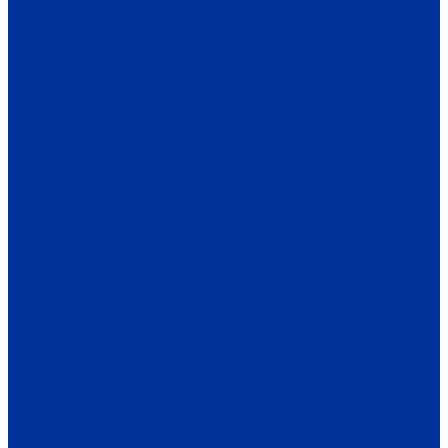
ОБЩЕСТВО
ИНФОРМАЦИЯ
ПРОИСШЕСТВИЯ
ЗАКОН И ПРАВО
СПОРТ
ПРОТИВОДЕЙСТВИЕ ЭКСТРЕМИЗМУ
ГРАНТЫ
РЕЛИГИЯ
РОДНОЙ КРАЙ
ПАТРИОТИЧЕСКОЕ ВОСПИТАНИЕ
ПЕРСОНА
ЭКОЛОГИЯ
ЭКОНОМИКА
РАБОТА И ВАКАНСИИ
ПРОМЫШЛЕННОСТЬ
СЕЛЬСКОЕ ХОЗЯЙСТВО
ТОРГОВЛЯ
ТРАНСПОРТ
УСЛУГИ
СВЯЗЬ
СТРОИТЕЛЬСТВО И НЕДВИЖИМОСТЬ
ЖКХ
КУЛЬТУРА
МЕРОПРИЯТИЯ
ИСКУССТВО
КНИГИ
МУЗЫКА
КРАЕВЕДЕНИЕ
АФИША
ЗДОРОВЬЕ
НАША МЕДИЦИНА
ПРОФИЛАКТИКА
ЗДОРОВЫЙ ОБРАЗ ЖИЗНИ
ОБРАЗОВАНИЕ
ДЕТСКИЙ САД
ШКОЛА
ДОПОЛНИТЕЛЬНОЕ ОБРАЗОВАНИЕ
ПРОФЕССИОНАЛЬНОЕ ОБРАЗОВАНИЕ
ВЫСШЕЕ ОБРАЗОВАНИЕ
СПЕЦПРОЕКТЫ
ТУРИЗМ
ПАМЯТНЫЕ ДАТЫ
БЛАГОУСТРОЙСТВО
ЖИЛА-БЫЛА ДЕРЕВНЯ
ХОББИ И УВЛЕЧЕНИЯ