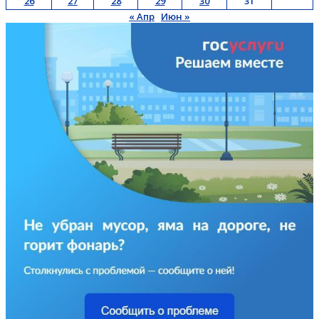
26
27
28
29
30
31
« Апр
Июн »