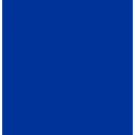
ОБЩЕСТВО
ИНФОРМАЦИЯ
ПРОИСШЕСТВИЯ
ЗАКОН И ПРАВО
СПОРТ
ПРОТИВОДЕЙСТВИЕ ЭКСТРЕМИЗМУ
ГРАНТЫ
РЕЛИГИЯ
РОДНОЙ КРАЙ
ПАТРИОТИЧЕСКОЕ ВОСПИТАНИЕ
ПЕРСОНА
ЭКОЛОГИЯ
ЭКОНОМИКА
РАБОТА И ВАКАНСИИ
ПРОМЫШЛЕННОСТЬ
СЕЛЬСКОЕ ХОЗЯЙСТВО
ТОРГОВЛЯ
ТРАНСПОРТ
УСЛУГИ
СВЯЗЬ
СТРОИТЕЛЬСТВО И НЕДВИЖИМОСТЬ
ЖКХ
КУЛЬТУРА
МЕРОПРИЯТИЯ
ИСКУССТВО
КНИГИ
МУЗЫКА
КРАЕВЕДЕНИЕ
АФИША
ЗДОРОВЬЕ
НАША МЕДИЦИНА
ПРОФИЛАКТИКА
ЗДОРОВЫЙ ОБРАЗ ЖИЗНИ
ОБРАЗОВАНИЕ
ДЕТСКИЙ САД
ШКОЛА
ДОПОЛНИТЕЛЬНОЕ ОБРАЗОВАНИЕ
ПРОФЕССИОНАЛЬНОЕ ОБРАЗОВАНИЕ
ВЫСШЕЕ ОБРАЗОВАНИЕ
СПЕЦПРОЕКТЫ
ТУРИЗМ
ПАМЯТНЫЕ ДАТЫ
БЛАГОУСТРОЙСТВО
ЖИЛА-БЫЛА ДЕРЕВНЯ
ХОББИ И УВЛЕЧЕНИЯ