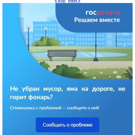
« Апр
Июн »