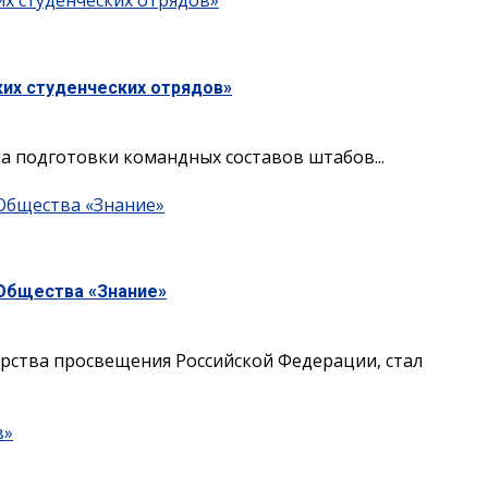
х студенческих отрядов»
их студенческих отрядов»
 подготовки командных составов штабов...
 Общества «Знание»
 Общества «Знание»
ства просвещения Российской Федерации, стал
в»