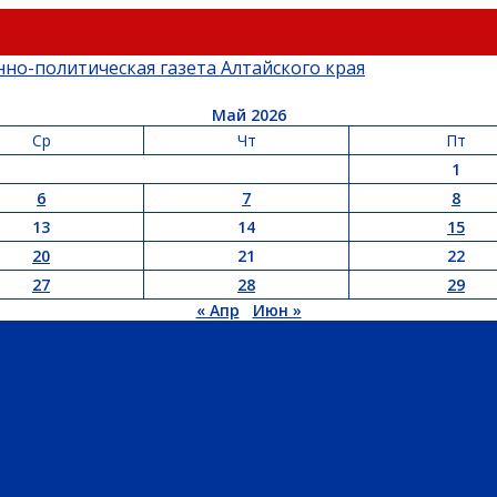
Май 2026
Ср
Чт
Пт
1
6
7
8
13
14
15
20
21
22
27
28
29
« Апр
Июн »
ЬСТВО
АДМИНИСТРАЦИЯ РАЙОНА
СЕЛЬСОВЕТЫ
ДОКУМЕНТЫ
РТ
ПРОТИВОДЕЙСТВИЕ ЭКСТРЕМИЗМУ
ГРАНТЫ
РЕЛИГИЯ
РОДНОЙ К
ХОЗЯЙСТВО
ТОРГОВЛЯ
ТРАНСПОРТ
УСЛУГИ
СВЯЗЬ
СТРОИТЕЛЬСТВО