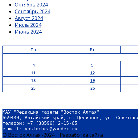
Октябрь 2024
Сентябрь 2024
Август 2024
Июль 2024
Июнь 2024
Пн
Вт
4
5
11
12
18
19
25
26
МАУ "Редакция газеты "Восток Алтая"
659430, Алтайский край, с. Целинное, ул. Советск
телефон: +7 (38596) 2-15-65
e-mail: vostochca@yandex.ru 
© Восток Алтая -2024
|
Разработка сайта
Территория2