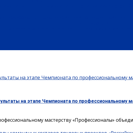
ЗДОРОВЬЕ
ЕНИЕ
АФИША
НАША МЕДИЦИНА
ПРОФИЛАКТИКА
ЗДОРОВЫЙ 
ИЕ
ПРОФЕССИОНАЛЬНОЕ ОБРАЗОВАНИЕ
ВЫСШЕЕ ОБРАЗОВАНИЕ
ПЛАТНЫЕ УСЛУГИ
БЫЛА ДЕРЕВНЯ
ХОББИ И УВЛЕЧЕНИЯ
РЕКЛАМА
ОБЪЯВЛЕНИЯ
зультаты на этапе Чемпионата по профессиональному м
зультаты на этапе Чемпионата по профессиональному 
ессиональному мастерству «Профессионалы» объединил 