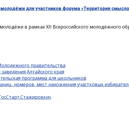
смолодёжи для участников форума «Территория смысл
молодёжи в рамках XII Всероссийского молодёжного о
 Молодежного правительства
 заведения Алтайского края
ительская программа для школьников
границ, номеров, мест нахождения участковых избирате
«ГосСтарт.Стажировки»