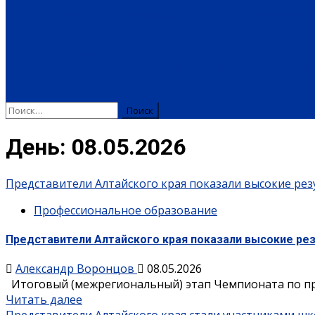
КУЛЬТУРА
МЕРОПРИЯТИЯ
ИСКУССТВО
КНИГИ
МУЗЫКА
КРАЕВЕД
ОБРАЗОВАНИЕ
ДЕТСКИЙ САД
ШКОЛА
ДОПОЛНИТЕЛЬНОЕ ОБРАЗОВАН
СПЕЦПРОЕКТЫ
ТУРИЗМ
ПАМЯТНЫЕ ДАТЫ
БЛАГОУСТРОЙСТВО
ЖИЛА-
Найти:
День:
08.05.2026
Представители Алтайского края показали высокие ре
Профессиональное образование
Представители Алтайского края показали высокие ре
Александр Воронцов
08.05.2026
Итоговый (межрегиональный) этап Чемпионата по проф
Читать далее