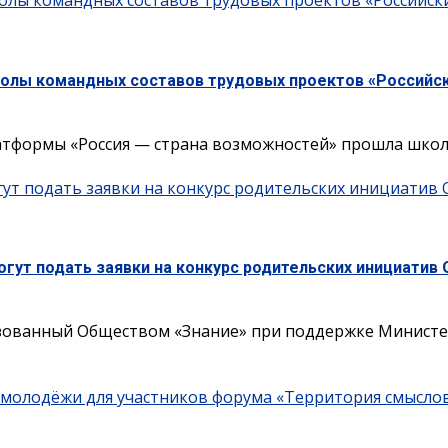
олы командных составов трудовых проектов «Российски
колы командных составов трудовых проектов «Российск
тформы «Россия — страна возможностей» прошла школа
гут подать заявки на конкурс родительских инициатив
гут подать заявки на конкурс родительских инициатив
зованный Обществом «Знание» при поддержке Министер
смолодёжи для участников форума «Территория смысло