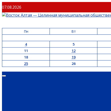
Перейти
07.08.2026
к
содержимому
Пн
Вт
4
5
11
12
18
19
25
26
Основное
меню
ОФИЦИАЛЬНО
ГЛАВНАЯ
НОВОСТИ РЕГИОНА
ГУБЕРНАТОР
ПРАВИТЕЛ
ОБЩЕСТВО
ИНФОРМАЦИЯ
ПРОИСШЕСТВИЯ
ЗАКОН И ПРАВО
СПО
ЭКОНОМИКА
РАБОТА И ВАКАНСИИ
ПРОМЫШЛЕННОСТЬ
СЕЛЬСКОЕ 