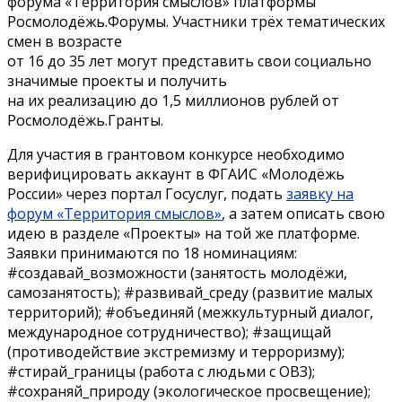
форума «Территория смыслов» платформы
Росмолодёжь.Форумы. Участники трёх тематических
смен в возрасте
от 16 до 35 лет могут представить свои социально
значимые проекты и получить
на их реализацию до 1,5 миллионов рублей от
Росмолодёжь.Гранты.
Для участия в грантовом конкурсе необходимо
верифицировать аккаунт в ФГАИС «Молодёжь
России» через портал Госуслуг, подать
заявку на
форум «Территория смыслов»
, а затем описать свою
идею в разделе «Проекты» на той же платформе.
Заявки принимаются по 18 номинациям:
#создавай_возможности (занятость молодёжи,
самозанятость); #развивай_среду (развитие малых
территорий); #объединяй (межкультурный диалог,
международное сотрудничество); #защищай
(противодействие экстремизму и терроризму);
#стирай_границы (работа с людьми с ОВЗ);
#сохраняй_природу (экологическое просвещение);