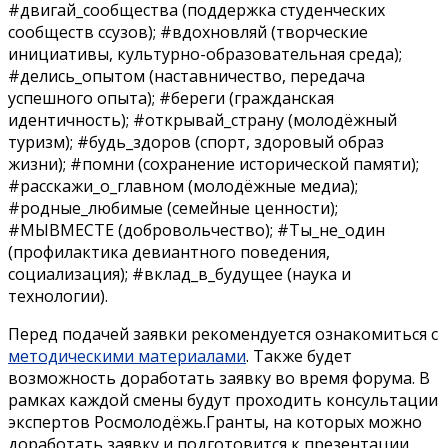
#двигай_сообщества (поддержка студенческих
сообществ ссузов); #вдохновляй (творческие
инициативы, культурно-образовательная среда);
#делись_опытом (наставничество, передача
успешного опыта); #береги (гражданская
идентичность); #открывай_страну (молодёжный
туризм); #будь_здоров (спорт, здоровый образ
жизни); #помни (сохранение исторической памяти);
#расскажи_о_главном (молодёжные медиа);
#родные_любимые (семейные ценности);
#МЫВМЕСТЕ (добровольчество); #Ты_не_один
(профилактика девиантного поведения,
социализация); #вклад_в_будущее (наука и
технологии).
Перед подачей заявки рекомендуется ознакомиться с
методическими материалами
. Также будет
возможность доработать заявку во время форума. В
рамках каждой смены будут проходить консультации
экспертов Росмолодёжь.Гранты, на которых можно
доработать заявку и подготовится к презентации