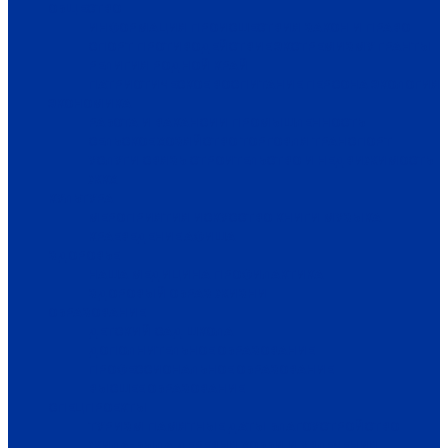
ОБЩЕСТВО
ИНФОРМАЦИЯ
ПРОИСШЕСТВИЯ
ЗАКОН И ПРАВО
СПОРТ
ПРОТИВОДЕЙСТВИЕ ЭКСТРЕМИЗМУ
ГРАНТЫ
РЕЛИГИЯ
РОДНОЙ КРАЙ
ПАТРИОТИЧЕСКОЕ ВОСПИТАНИЕ
ПЕРСОНА
ЭКОЛОГИЯ
ЭКОНОМИКА
РАБОТА И ВАКАНСИИ
ПРОМЫШЛЕННОСТЬ
СЕЛЬСКОЕ ХОЗЯЙСТВО
ТОРГОВЛЯ
ТРАНСПОРТ
УСЛУГИ
СВЯЗЬ
СТРОИТЕЛЬСТВО И НЕДВИЖИМОСТЬ
ЖКХ
КУЛЬТУРА
МЕРОПРИЯТИЯ
ИСКУССТВО
КНИГИ
МУЗЫКА
КРАЕВЕДЕНИЕ
АФИША
ЗДОРОВЬЕ
НАША МЕДИЦИНА
ПРОФИЛАКТИКА
ЗДОРОВЫЙ ОБРАЗ ЖИЗНИ
ОБРАЗОВАНИЕ
ДЕТСКИЙ САД
ШКОЛА
ДОПОЛНИТЕЛЬНОЕ ОБРАЗОВАНИЕ
ПРОФЕССИОНАЛЬНОЕ ОБРАЗОВАНИЕ
ВЫСШЕЕ ОБРАЗОВАНИЕ
СПЕЦПРОЕКТЫ
ТУРИЗМ
ПАМЯТНЫЕ ДАТЫ
БЛАГОУСТРОЙСТВО
ЖИЛА-БЫЛА ДЕРЕВНЯ
ХОББИ И УВЛЕЧЕНИЯ