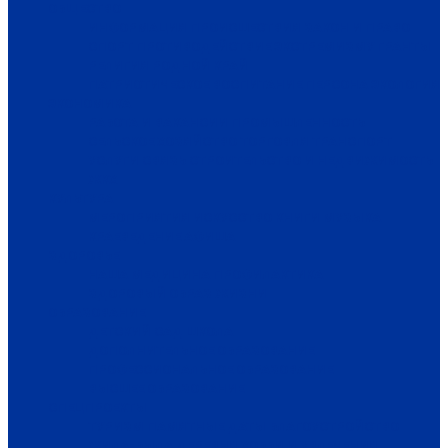
ОБЩЕСТВО
ИНФОРМАЦИЯ
ПРОИСШЕСТВИЯ
ЗАКОН И ПРАВО
СПОРТ
ПРОТИВОДЕЙСТВИЕ ЭКСТРЕМИЗМУ
ГРАНТЫ
РЕЛИГИЯ
РОДНОЙ КРАЙ
ПАТРИОТИЧЕСКОЕ ВОСПИТАНИЕ
ПЕРСОНА
ЭКОЛОГИЯ
ЭКОНОМИКА
РАБОТА И ВАКАНСИИ
ПРОМЫШЛЕННОСТЬ
СЕЛЬСКОЕ ХОЗЯЙСТВО
ТОРГОВЛЯ
ТРАНСПОРТ
УСЛУГИ
СВЯЗЬ
СТРОИТЕЛЬСТВО И НЕДВИЖИМОСТЬ
ЖКХ
КУЛЬТУРА
МЕРОПРИЯТИЯ
ИСКУССТВО
КНИГИ
МУЗЫКА
КРАЕВЕДЕНИЕ
АФИША
ЗДОРОВЬЕ
НАША МЕДИЦИНА
ПРОФИЛАКТИКА
ЗДОРОВЫЙ ОБРАЗ ЖИЗНИ
ОБРАЗОВАНИЕ
ДЕТСКИЙ САД
ШКОЛА
ДОПОЛНИТЕЛЬНОЕ ОБРАЗОВАНИЕ
ПРОФЕССИОНАЛЬНОЕ ОБРАЗОВАНИЕ
ВЫСШЕЕ ОБРАЗОВАНИЕ
СПЕЦПРОЕКТЫ
ТУРИЗМ
ПАМЯТНЫЕ ДАТЫ
БЛАГОУСТРОЙСТВО
ЖИЛА-БЫЛА ДЕРЕВНЯ
ХОББИ И УВЛЕЧЕНИЯ