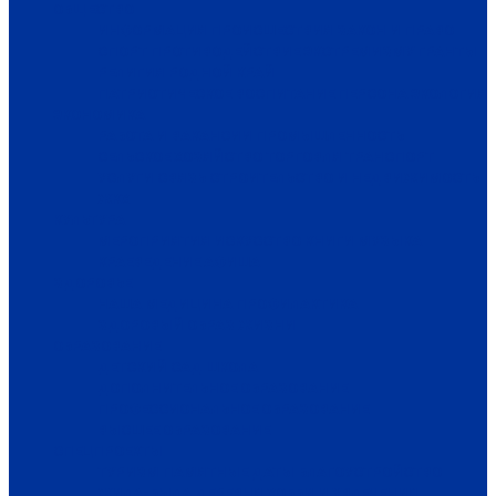
ОБЩЕСТВО
ИНФОРМАЦИЯ
ПРОИСШЕСТВИЯ
ЗАКОН И ПРАВО
СПОРТ
ПРОТИВОДЕЙСТВИЕ ЭКСТРЕМИЗМУ
ГРАНТЫ
РЕЛИГИЯ
РОДНОЙ КРАЙ
ПАТРИОТИЧЕСКОЕ ВОСПИТАНИЕ
ПЕРСОНА
ЭКОЛОГИЯ
ЭКОНОМИКА
РАБОТА И ВАКАНСИИ
ПРОМЫШЛЕННОСТЬ
СЕЛЬСКОЕ ХОЗЯЙСТВО
ТОРГОВЛЯ
ТРАНСПОРТ
УСЛУГИ
СВЯЗЬ
СТРОИТЕЛЬСТВО И НЕДВИЖИМОСТЬ
ЖКХ
КУЛЬТУРА
МЕРОПРИЯТИЯ
ИСКУССТВО
КНИГИ
МУЗЫКА
КРАЕВЕДЕНИЕ
АФИША
ЗДОРОВЬЕ
НАША МЕДИЦИНА
ПРОФИЛАКТИКА
ЗДОРОВЫЙ ОБРАЗ ЖИЗНИ
ОБРАЗОВАНИЕ
ДЕТСКИЙ САД
ШКОЛА
ДОПОЛНИТЕЛЬНОЕ ОБРАЗОВАНИЕ
ПРОФЕССИОНАЛЬНОЕ ОБРАЗОВАНИЕ
ВЫСШЕЕ ОБРАЗОВАНИЕ
СПЕЦПРОЕКТЫ
ТУРИЗМ
ПАМЯТНЫЕ ДАТЫ
БЛАГОУСТРОЙСТВО
ЖИЛА-БЫЛА ДЕРЕВНЯ
ХОББИ И УВЛЕЧЕНИЯ