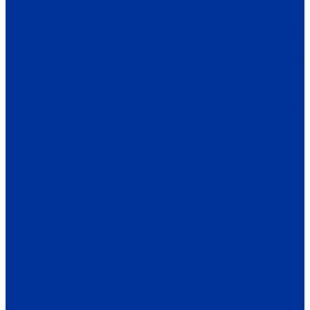
ОБЩЕСТВО
ИНФОРМАЦИЯ
ПРОИСШЕСТВИЯ
ЗАКОН И ПРАВО
СПОРТ
ПРОТИВОДЕЙСТВИЕ ЭКСТРЕМИЗМУ
ГРАНТЫ
РЕЛИГИЯ
РОДНОЙ КРАЙ
ПАТРИОТИЧЕСКОЕ ВОСПИТАНИЕ
ПЕРСОНА
ЭКОЛОГИЯ
ЭКОНОМИКА
РАБОТА И ВАКАНСИИ
ПРОМЫШЛЕННОСТЬ
СЕЛЬСКОЕ ХОЗЯЙСТВО
ТОРГОВЛЯ
ТРАНСПОРТ
УСЛУГИ
СВЯЗЬ
СТРОИТЕЛЬСТВО И НЕДВИЖИМОСТЬ
ЖКХ
КУЛЬТУРА
МЕРОПРИЯТИЯ
ИСКУССТВО
КНИГИ
МУЗЫКА
КРАЕВЕДЕНИЕ
АФИША
ЗДОРОВЬЕ
НАША МЕДИЦИНА
ПРОФИЛАКТИКА
ЗДОРОВЫЙ ОБРАЗ ЖИЗНИ
ОБРАЗОВАНИЕ
ДЕТСКИЙ САД
ШКОЛА
ДОПОЛНИТЕЛЬНОЕ ОБРАЗОВАНИЕ
ПРОФЕССИОНАЛЬНОЕ ОБРАЗОВАНИЕ
ВЫСШЕЕ ОБРАЗОВАНИЕ
СПЕЦПРОЕКТЫ
ТУРИЗМ
ПАМЯТНЫЕ ДАТЫ
БЛАГОУСТРОЙСТВО
ЖИЛА-БЫЛА ДЕРЕВНЯ
ХОББИ И УВЛЕЧЕНИЯ