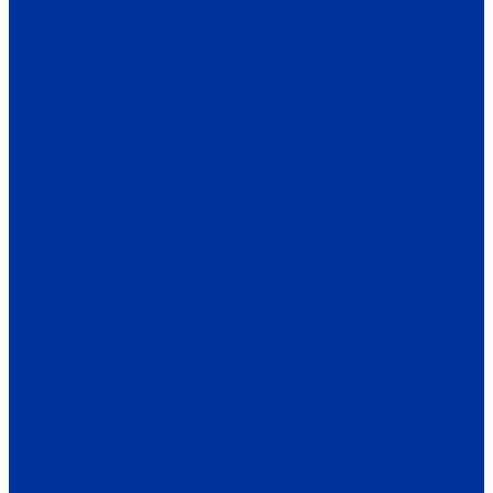
ОБЩЕСТВО
ИНФОРМАЦИЯ
ПРОИСШЕСТВИЯ
ЗАКОН И ПРАВО
СПОРТ
ПРОТИВОДЕЙСТВИЕ ЭКСТРЕМИЗМУ
ГРАНТЫ
РЕЛИГИЯ
РОДНОЙ КРАЙ
ПАТРИОТИЧЕСКОЕ ВОСПИТАНИЕ
ПЕРСОНА
ЭКОЛОГИЯ
ЭКОНОМИКА
РАБОТА И ВАКАНСИИ
ПРОМЫШЛЕННОСТЬ
СЕЛЬСКОЕ ХОЗЯЙСТВО
ТОРГОВЛЯ
ТРАНСПОРТ
УСЛУГИ
СВЯЗЬ
СТРОИТЕЛЬСТВО И НЕДВИЖИМОСТЬ
ЖКХ
КУЛЬТУРА
МЕРОПРИЯТИЯ
ИСКУССТВО
КНИГИ
МУЗЫКА
КРАЕВЕДЕНИЕ
АФИША
ЗДОРОВЬЕ
НАША МЕДИЦИНА
ПРОФИЛАКТИКА
ЗДОРОВЫЙ ОБРАЗ ЖИЗНИ
ОБРАЗОВАНИЕ
ДЕТСКИЙ САД
ШКОЛА
ДОПОЛНИТЕЛЬНОЕ ОБРАЗОВАНИЕ
ПРОФЕССИОНАЛЬНОЕ ОБРАЗОВАНИЕ
ВЫСШЕЕ ОБРАЗОВАНИЕ
СПЕЦПРОЕКТЫ
ТУРИЗМ
ПАМЯТНЫЕ ДАТЫ
БЛАГОУСТРОЙСТВО
ЖИЛА-БЫЛА ДЕРЕВНЯ
ХОББИ И УВЛЕЧЕНИЯ