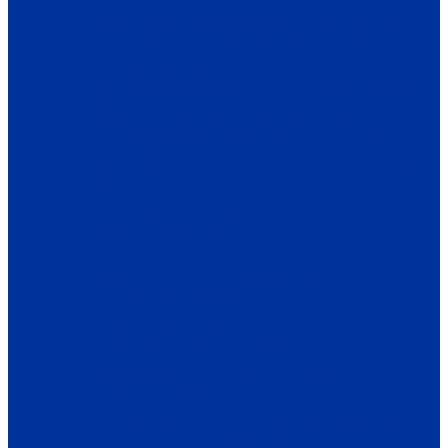
ОБЩЕСТВО
ИНФОРМАЦИЯ
ПРОИСШЕСТВИЯ
ЗАКОН И ПРАВО
СПОРТ
ПРОТИВОДЕЙСТВИЕ ЭКСТРЕМИЗМУ
ГРАНТЫ
РЕЛИГИЯ
РОДНОЙ КРАЙ
ПАТРИОТИЧЕСКОЕ ВОСПИТАНИЕ
ПЕРСОНА
ЭКОЛОГИЯ
ЭКОНОМИКА
РАБОТА И ВАКАНСИИ
ПРОМЫШЛЕННОСТЬ
СЕЛЬСКОЕ ХОЗЯЙСТВО
ТОРГОВЛЯ
ТРАНСПОРТ
УСЛУГИ
СВЯЗЬ
СТРОИТЕЛЬСТВО И НЕДВИЖИМОСТЬ
ЖКХ
КУЛЬТУРА
МЕРОПРИЯТИЯ
ИСКУССТВО
КНИГИ
МУЗЫКА
КРАЕВЕДЕНИЕ
АФИША
ЗДОРОВЬЕ
НАША МЕДИЦИНА
ПРОФИЛАКТИКА
ЗДОРОВЫЙ ОБРАЗ ЖИЗНИ
ОБРАЗОВАНИЕ
ДЕТСКИЙ САД
ШКОЛА
ДОПОЛНИТЕЛЬНОЕ ОБРАЗОВАНИЕ
ПРОФЕССИОНАЛЬНОЕ ОБРАЗОВАНИЕ
ВЫСШЕЕ ОБРАЗОВАНИЕ
СПЕЦПРОЕКТЫ
ТУРИЗМ
ПАМЯТНЫЕ ДАТЫ
БЛАГОУСТРОЙСТВО
ЖИЛА-БЫЛА ДЕРЕВНЯ
ХОББИ И УВЛЕЧЕНИЯ