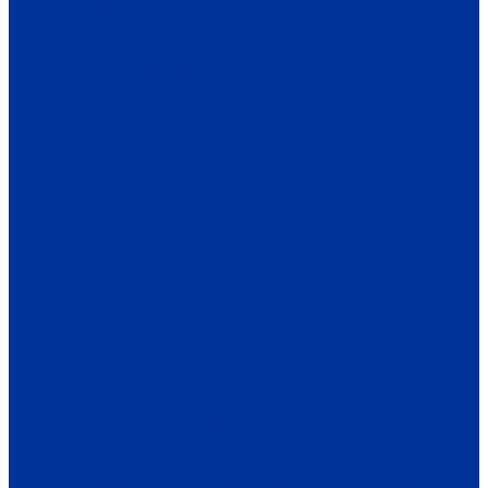
ОБЩЕСТВО
ИНФОРМАЦИЯ
ПРОИСШЕСТВИЯ
ЗАКОН И ПРАВО
СПОРТ
ПРОТИВОДЕЙСТВИЕ ЭКСТРЕМИЗМУ
ГРАНТЫ
РЕЛИГИЯ
РОДНОЙ КРАЙ
ПАТРИОТИЧЕСКОЕ ВОСПИТАНИЕ
ПЕРСОНА
ЭКОЛОГИЯ
ЭКОНОМИКА
РАБОТА И ВАКАНСИИ
ПРОМЫШЛЕННОСТЬ
СЕЛЬСКОЕ ХОЗЯЙСТВО
ТОРГОВЛЯ
ТРАНСПОРТ
УСЛУГИ
СВЯЗЬ
СТРОИТЕЛЬСТВО И НЕДВИЖИМОСТЬ
ЖКХ
КУЛЬТУРА
МЕРОПРИЯТИЯ
ИСКУССТВО
КНИГИ
МУЗЫКА
КРАЕВЕДЕНИЕ
АФИША
ЗДОРОВЬЕ
НАША МЕДИЦИНА
ПРОФИЛАКТИКА
ЗДОРОВЫЙ ОБРАЗ ЖИЗНИ
ОБРАЗОВАНИЕ
ДЕТСКИЙ САД
ШКОЛА
ДОПОЛНИТЕЛЬНОЕ ОБРАЗОВАНИЕ
ПРОФЕССИОНАЛЬНОЕ ОБРАЗОВАНИЕ
ВЫСШЕЕ ОБРАЗОВАНИЕ
СПЕЦПРОЕКТЫ
ТУРИЗМ
ПАМЯТНЫЕ ДАТЫ
БЛАГОУСТРОЙСТВО
ЖИЛА-БЫЛА ДЕРЕВНЯ
ХОББИ И УВЛЕЧЕНИЯ