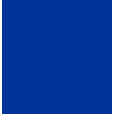
ОБЩЕСТВО
ИНФОРМАЦИЯ
ПРОИСШЕСТВИЯ
ЗАКОН И ПРАВО
СПОРТ
ПРОТИВОДЕЙСТВИЕ ЭКСТРЕМИЗМУ
ГРАНТЫ
РЕЛИГИЯ
РОДНОЙ КРАЙ
ПАТРИОТИЧЕСКОЕ ВОСПИТАНИЕ
ПЕРСОНА
ЭКОЛОГИЯ
ЭКОНОМИКА
РАБОТА И ВАКАНСИИ
ПРОМЫШЛЕННОСТЬ
СЕЛЬСКОЕ ХОЗЯЙСТВО
ТОРГОВЛЯ
ТРАНСПОРТ
УСЛУГИ
СВЯЗЬ
СТРОИТЕЛЬСТВО И НЕДВИЖИМОСТЬ
ЖКХ
КУЛЬТУРА
МЕРОПРИЯТИЯ
ИСКУССТВО
КНИГИ
МУЗЫКА
КРАЕВЕДЕНИЕ
АФИША
ЗДОРОВЬЕ
НАША МЕДИЦИНА
ПРОФИЛАКТИКА
ЗДОРОВЫЙ ОБРАЗ ЖИЗНИ
ОБРАЗОВАНИЕ
ДЕТСКИЙ САД
ШКОЛА
ДОПОЛНИТЕЛЬНОЕ ОБРАЗОВАНИЕ
ПРОФЕССИОНАЛЬНОЕ ОБРАЗОВАНИЕ
ВЫСШЕЕ ОБРАЗОВАНИЕ
СПЕЦПРОЕКТЫ
ТУРИЗМ
ПАМЯТНЫЕ ДАТЫ
БЛАГОУСТРОЙСТВО
ЖИЛА-БЫЛА ДЕРЕВНЯ
ХОББИ И УВЛЕЧЕНИЯ