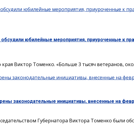
» обсудили юбилейные мероприятия, приуроченные к п
» обсудили юбилейные мероприятия, приуроченные к п
края Виктор Томенко. «Больше 3 тысяч ветеранов, около
трены законодательные инициативы, внесенные на фев
трены законодательные инициативы, внесенные на фев
едседательством Губернатора Виктора Томенко были о