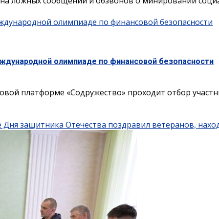
на ложных сообщений и обзвонов о минировании социа
еждународной олимпиаде по финансовой безопасности
еждународной олимпиаде по финансовой безопасности
овой платформе «Содружество» проходит отбор участн
е Дня защитника Отечества поздравил ветеранов, нахо