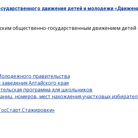
осударственного движения детей и молодежи «Движен
ским общественно-государственным движением детей 
 Молодежного правительства
 заведения Алтайского края
ительская программа для школьников
границ, номеров, мест нахождения участковых избирате
«ГосСтарт.Стажировки»