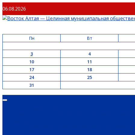
Перейти
06.08.2026
к
содержимому
Пн
Вт
3
4
10
11
17
18
24
25
31
Основное
меню
ОФИЦИАЛЬНО
ГЛАВНАЯ
НОВОСТИ РЕГИОНА
ГУБЕРНАТОР
ПРАВИТЕЛ
ОБЩЕСТВО
ИНФОРМАЦИЯ
ПРОИСШЕСТВИЯ
ЗАКОН И ПРАВО
СПО
ЭКОНОМИКА