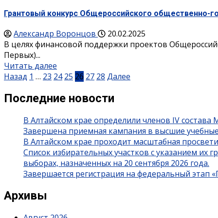
Грантовый конкурс Общероссийского общественно-г
Александр Воронцов
20.02.2025
В целях финансовой поддержки проектов Общероссий
Первых)...
Читать далее
Пагинация
Назад
1
…
23
24
25
26
27
28
Далее
записей
Последние новости
В Алтайском крае определили членов IV состава
Завершена приемная кампания в высшие учебные
В Алтайском крае проходит масштабная просвет
Список избирательных участков с указанием их 
выборах, назначенных на 20 сентября 2026 года.
Завершается регистрация на федеральный этап 
Архивы
Август 2026