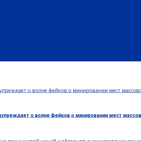
ХОЗЯЙСТВО
ТОРГОВЛЯ
ТРАНСПОРТ
УСЛУГИ
СВЯЗЬ
СТРОИТЕЛЬСТВО
ЗДОРОВЬЕ
ЕНИЕ
АФИША
НАША МЕДИЦИНА
ПРОФИЛАКТИКА
ЗДОРОВЫЙ 
ИЕ
ПРОФЕССИОНАЛЬНОЕ ОБРАЗОВАНИЕ
ВЫСШЕЕ ОБРАЗОВАНИЕ
ПЛАТНЫЕ УСЛУГИ
БЫЛА ДЕРЕВНЯ
ХОББИ И УВЛЕЧЕНИЯ
РЕКЛАМА
ОБЪЯВЛЕНИЯ
дупреждает о волне фейков о минировании мест массов
дупреждает о волне фейков о минировании мест массов