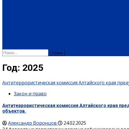
РАБОТА И ВАКАНСИИ
ПРОМЫШЛЕННОСТЬ
СЕЛЬСКОЕ 
КУЛЬТУРА
МЕРОПРИЯТИЯ
ИСКУССТВО
КНИГИ
МУЗЫКА
КРАЕВЕД
ОБРАЗОВАНИЕ
ДЕТСКИЙ САД
ШКОЛА
ДОПОЛНИТЕЛЬНОЕ ОБРАЗОВАН
СПЕЦПРОЕКТЫ
ТУРИЗМ
ПАМЯТНЫЕ ДАТЫ
БЛАГОУСТРОЙСТВО
ЖИЛА-
Найти:
Год:
2025
Антитеррористическая комиссия Алтайского края пре
Закон и право
Антитеррористическая комиссия Алтайского края пре
объектов.
Александр Воронцов
24.02.2025