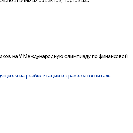
льно значимых объектов, торговых...
иков на V Международную олимпиаду по финансовой
дящихся на реабилитации в краевом госпитале