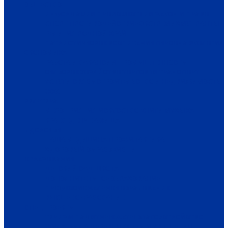
ОБЩЕСТВО
ИНФОРМАЦИЯ
ПРОИСШЕСТВИЯ
ЗАКОН И ПРАВО
СПОРТ
ПРОТИВОДЕЙСТВИЕ ЭКСТРЕМИЗМУ
ГРАНТЫ
РЕЛИГИЯ
РОДНОЙ КРАЙ
ПАТРИОТИЧЕСКОЕ ВОСПИТАНИЕ
ПЕРСОНА
ЭКОЛОГИЯ
ЭКОНОМИКА
РАБОТА И ВАКАНСИИ
ПРОМЫШЛЕННОСТЬ
СЕЛЬСКОЕ ХОЗЯЙСТВО
ТОРГОВЛЯ
ТРАНСПОРТ
УСЛУГИ
СВЯЗЬ
СТРОИТЕЛЬСТВО И НЕДВИЖИМОСТЬ
ЖКХ
КУЛЬТУРА
МЕРОПРИЯТИЯ
ИСКУССТВО
КНИГИ
МУЗЫКА
КРАЕВЕДЕНИЕ
АФИША
ЗДОРОВЬЕ
НАША МЕДИЦИНА
ПРОФИЛАКТИКА
ЗДОРОВЫЙ ОБРАЗ ЖИЗНИ
ОБРАЗОВАНИЕ
ДЕТСКИЙ САД
ШКОЛА
ДОПОЛНИТЕЛЬНОЕ ОБРАЗОВАНИЕ
ПРОФЕССИОНАЛЬНОЕ ОБРАЗОВАНИЕ
ВЫСШЕЕ ОБРАЗОВАНИЕ
СПЕЦПРОЕКТЫ
ТУРИЗМ
ПАМЯТНЫЕ ДАТЫ
БЛАГОУСТРОЙСТВО
ЖИЛА-БЫЛА ДЕРЕВНЯ
ХОББИ И УВЛЕЧЕНИЯ