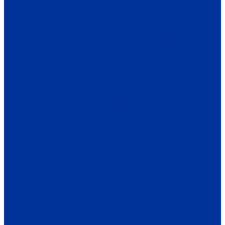
ОБЩЕСТВО
ИНФОРМАЦИЯ
ПРОИСШЕСТВИЯ
ЗАКОН И ПРАВО
СПОРТ
ПРОТИВОДЕЙСТВИЕ ЭКСТРЕМИЗМУ
ГРАНТЫ
РЕЛИГИЯ
РОДНОЙ КРАЙ
ПАТРИОТИЧЕСКОЕ ВОСПИТАНИЕ
ПЕРСОНА
ЭКОЛОГИЯ
ЭКОНОМИКА
РАБОТА И ВАКАНСИИ
ПРОМЫШЛЕННОСТЬ
СЕЛЬСКОЕ ХОЗЯЙСТВО
ТОРГОВЛЯ
ТРАНСПОРТ
УСЛУГИ
СВЯЗЬ
СТРОИТЕЛЬСТВО И НЕДВИЖИМОСТЬ
ЖКХ
КУЛЬТУРА
МЕРОПРИЯТИЯ
ИСКУССТВО
КНИГИ
МУЗЫКА
КРАЕВЕДЕНИЕ
АФИША
ЗДОРОВЬЕ
НАША МЕДИЦИНА
ПРОФИЛАКТИКА
ЗДОРОВЫЙ ОБРАЗ ЖИЗНИ
ОБРАЗОВАНИЕ
ДЕТСКИЙ САД
ШКОЛА
ДОПОЛНИТЕЛЬНОЕ ОБРАЗОВАНИЕ
ПРОФЕССИОНАЛЬНОЕ ОБРАЗОВАНИЕ
ВЫСШЕЕ ОБРАЗОВАНИЕ
СПЕЦПРОЕКТЫ
ТУРИЗМ
ПАМЯТНЫЕ ДАТЫ
БЛАГОУСТРОЙСТВО
ЖИЛА-БЫЛА ДЕРЕВНЯ
ХОББИ И УВЛЕЧЕНИЯ