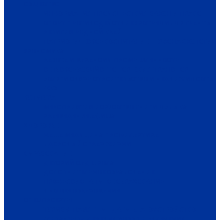
ОБЩЕСТВО
ИНФОРМАЦИЯ
ПРОИСШЕСТВИЯ
ЗАКОН И ПРАВО
СПОРТ
ПРОТИВОДЕЙСТВИЕ ЭКСТРЕМИЗМУ
ГРАНТЫ
РЕЛИГИЯ
РОДНОЙ КРАЙ
ПАТРИОТИЧЕСКОЕ ВОСПИТАНИЕ
ПЕРСОНА
ЭКОЛОГИЯ
ЭКОНОМИКА
РАБОТА И ВАКАНСИИ
ПРОМЫШЛЕННОСТЬ
СЕЛЬСКОЕ ХОЗЯЙСТВО
ТОРГОВЛЯ
ТРАНСПОРТ
УСЛУГИ
СВЯЗЬ
СТРОИТЕЛЬСТВО И НЕДВИЖИМОСТЬ
ЖКХ
КУЛЬТУРА
МЕРОПРИЯТИЯ
ИСКУССТВО
КНИГИ
МУЗЫКА
КРАЕВЕДЕНИЕ
АФИША
ЗДОРОВЬЕ
НАША МЕДИЦИНА
ПРОФИЛАКТИКА
ЗДОРОВЫЙ ОБРАЗ ЖИЗНИ
ОБРАЗОВАНИЕ
ДЕТСКИЙ САД
ШКОЛА
ДОПОЛНИТЕЛЬНОЕ ОБРАЗОВАНИЕ
ПРОФЕССИОНАЛЬНОЕ ОБРАЗОВАНИЕ
ВЫСШЕЕ ОБРАЗОВАНИЕ
СПЕЦПРОЕКТЫ
ТУРИЗМ
ПАМЯТНЫЕ ДАТЫ
БЛАГОУСТРОЙСТВО
ЖИЛА-БЫЛА ДЕРЕВНЯ
ХОББИ И УВЛЕЧЕНИЯ