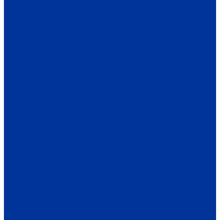
ОБЩЕСТВО
ИНФОРМАЦИЯ
ПРОИСШЕСТВИЯ
ЗАКОН И ПРАВО
СПОРТ
ПРОТИВОДЕЙСТВИЕ ЭКСТРЕМИЗМУ
ГРАНТЫ
РЕЛИГИЯ
РОДНОЙ КРАЙ
ПАТРИОТИЧЕСКОЕ ВОСПИТАНИЕ
ПЕРСОНА
ЭКОЛОГИЯ
ЭКОНОМИКА
РАБОТА И ВАКАНСИИ
ПРОМЫШЛЕННОСТЬ
СЕЛЬСКОЕ ХОЗЯЙСТВО
ТОРГОВЛЯ
ТРАНСПОРТ
УСЛУГИ
СВЯЗЬ
СТРОИТЕЛЬСТВО И НЕДВИЖИМОСТЬ
ЖКХ
КУЛЬТУРА
МЕРОПРИЯТИЯ
ИСКУССТВО
КНИГИ
МУЗЫКА
КРАЕВЕДЕНИЕ
АФИША
ЗДОРОВЬЕ
НАША МЕДИЦИНА
ПРОФИЛАКТИКА
ЗДОРОВЫЙ ОБРАЗ ЖИЗНИ
ОБРАЗОВАНИЕ
ДЕТСКИЙ САД
ШКОЛА
ДОПОЛНИТЕЛЬНОЕ ОБРАЗОВАНИЕ
ПРОФЕССИОНАЛЬНОЕ ОБРАЗОВАНИЕ
ВЫСШЕЕ ОБРАЗОВАНИЕ
СПЕЦПРОЕКТЫ
ТУРИЗМ
ПАМЯТНЫЕ ДАТЫ
БЛАГОУСТРОЙСТВО
ЖИЛА-БЫЛА ДЕРЕВНЯ
ХОББИ И УВЛЕЧЕНИЯ