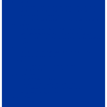
ОБЩЕСТВО
ИНФОРМАЦИЯ
ПРОИСШЕСТВИЯ
ЗАКОН И ПРАВО
СПОРТ
ПРОТИВОДЕЙСТВИЕ ЭКСТРЕМИЗМУ
ГРАНТЫ
РЕЛИГИЯ
РОДНОЙ КРАЙ
ПАТРИОТИЧЕСКОЕ ВОСПИТАНИЕ
ПЕРСОНА
ЭКОЛОГИЯ
ЭКОНОМИКА
РАБОТА И ВАКАНСИИ
ПРОМЫШЛЕННОСТЬ
СЕЛЬСКОЕ ХОЗЯЙСТВО
ТОРГОВЛЯ
ТРАНСПОРТ
УСЛУГИ
СВЯЗЬ
СТРОИТЕЛЬСТВО И НЕДВИЖИМОСТЬ
ЖКХ
КУЛЬТУРА
МЕРОПРИЯТИЯ
ИСКУССТВО
КНИГИ
МУЗЫКА
КРАЕВЕДЕНИЕ
АФИША
ЗДОРОВЬЕ
НАША МЕДИЦИНА
ПРОФИЛАКТИКА
ЗДОРОВЫЙ ОБРАЗ ЖИЗНИ
ОБРАЗОВАНИЕ
ДЕТСКИЙ САД
ШКОЛА
ДОПОЛНИТЕЛЬНОЕ ОБРАЗОВАНИЕ
ПРОФЕССИОНАЛЬНОЕ ОБРАЗОВАНИЕ
ВЫСШЕЕ ОБРАЗОВАНИЕ
СПЕЦПРОЕКТЫ
ТУРИЗМ
ПАМЯТНЫЕ ДАТЫ
БЛАГОУСТРОЙСТВО
ЖИЛА-БЫЛА ДЕРЕВНЯ
ХОББИ И УВЛЕЧЕНИЯ