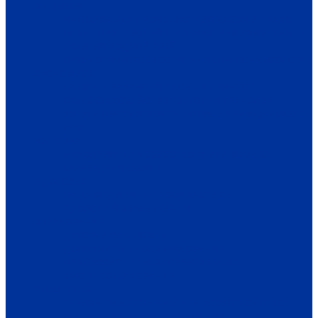
ОБЩЕСТВО
ИНФОРМАЦИЯ
ПРОИСШЕСТВИЯ
ЗАКОН И ПРАВО
СПОРТ
ПРОТИВОДЕЙСТВИЕ ЭКСТРЕМИЗМУ
ГРАНТЫ
РЕЛИГИЯ
РОДНОЙ КРАЙ
ПАТРИОТИЧЕСКОЕ ВОСПИТАНИЕ
ПЕРСОНА
ЭКОЛОГИЯ
ЭКОНОМИКА
РАБОТА И ВАКАНСИИ
ПРОМЫШЛЕННОСТЬ
СЕЛЬСКОЕ ХОЗЯЙСТВО
ТОРГОВЛЯ
ТРАНСПОРТ
УСЛУГИ
СВЯЗЬ
СТРОИТЕЛЬСТВО И НЕДВИЖИМОСТЬ
ЖКХ
КУЛЬТУРА
МЕРОПРИЯТИЯ
ИСКУССТВО
КНИГИ
МУЗЫКА
КРАЕВЕДЕНИЕ
АФИША
ЗДОРОВЬЕ
НАША МЕДИЦИНА
ПРОФИЛАКТИКА
ЗДОРОВЫЙ ОБРАЗ ЖИЗНИ
ОБРАЗОВАНИЕ
ДЕТСКИЙ САД
ШКОЛА
ДОПОЛНИТЕЛЬНОЕ ОБРАЗОВАНИЕ
ПРОФЕССИОНАЛЬНОЕ ОБРАЗОВАНИЕ
ВЫСШЕЕ ОБРАЗОВАНИЕ
СПЕЦПРОЕКТЫ
ТУРИЗМ
ПАМЯТНЫЕ ДАТЫ
БЛАГОУСТРОЙСТВО
ЖИЛА-БЫЛА ДЕРЕВНЯ
ХОББИ И УВЛЕЧЕНИЯ