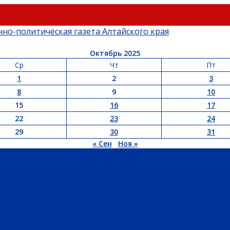
Октябрь 2025
Ср
Чт
Пт
1
2
3
8
9
10
15
16
17
22
23
24
29
30
31
« Сен
Ноя »
ЬСТВО
АДМИНИСТРАЦИЯ РАЙОНА
СЕЛЬСОВЕТЫ
ДОКУМЕНТЫ
РТ
ПРОТИВОДЕЙСТВИЕ ЭКСТРЕМИЗМУ
ГРАНТЫ
РЕЛИГИЯ
РОДНОЙ К
ХОЗЯЙСТВО
ТОРГОВЛЯ
ТРАНСПОРТ
УСЛУГИ
СВЯЗЬ
СТРОИТЕЛЬСТВО