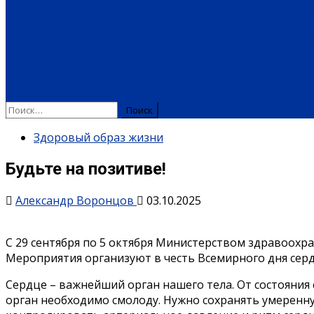
КУЛЬТУРА
МЕРОПРИЯТИЯ
ИСКУССТВО
КНИГИ
МУЗЫКА
КРАЕВЕД
ОБРАЗОВАНИЕ
ДЕТСКИЙ САД
ШКОЛА
ДОПОЛНИТЕЛЬНОЕ ОБРАЗОВАН
СПЕЦПРОЕКТЫ
ТУРИЗМ
ПАМЯТНЫЕ ДАТЫ
БЛАГОУСТРОЙСТВО
ЖИЛА-
Здоровый образ жизни
Будьте на позитиве!
Александр Воронцов
03.10.2025
С 29 сентября по 5 октября Министерством здравоохр
Мероприятия организуют в честь Всемирного дня сердц
Сердце – важнейший орган нашего тела. От состояния
орган необходимо смолоду. Нужно сохранять умеренну