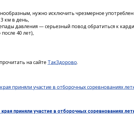
знообразным, нужно исключить чрезмерное употреблени
3 км в день,
епады давления — серьезный повод обратиться к карди
после 40 лет),
прочитать на сайте
ТакЗдорово
.
 края приняли участие в отборочных соревнованиях лет
 края приняли участие в отборочных соревнованиях ле