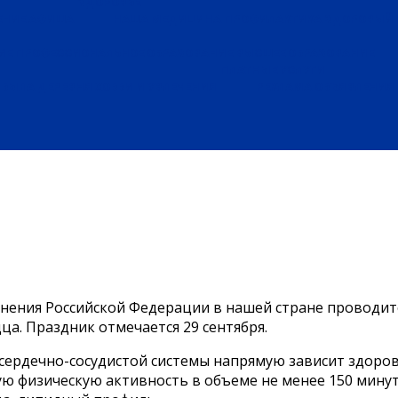
ЗДОРОВЬЕ
ЕНИЕ
АФИША
НАША МЕДИЦИНА
ПРОФИЛАКТИКА
ЗДОРОВЫЙ 
ИЕ
ПРОФЕССИОНАЛЬНОЕ ОБРАЗОВАНИЕ
ВЫСШЕЕ ОБРАЗОВАНИЕ
ПЛАТНЫЕ УСЛУГИ
БЫЛА ДЕРЕВНЯ
ХОББИ И УВЛЕЧЕНИЯ
РЕКЛАМА
ОБЪЯВЛЕНИЯ
анения Российской Федерации в нашей стране проводит
а. Праздник отмечается 29 сентября.
 сердечно-сосудистой системы напрямую зависит здоро
ю физическую активность в объеме не менее 150 минут