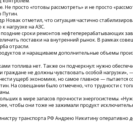
д контролем.
е. Не просто «готовы рассмотреть» и не просто «рассм
 Путин.
 Новак отметил, что ситуация частично стабилизирован
к нагрузке на АЗС.
ее поздние сроки ремонтов нефтеперерабатывающих за
увеличить поставки на внутренний рынок. В рамках со
рба отрасли.
родуктов и наращиваем дополнительные объемы произв
ками топлива нет. Также он подчеркнул: нужно обеспеч
о и граждане не должны чувствовать особой нагрузки»,
нести ущерб экономике, но самое главное — пытается 
утин. На совещании было отмечено, что трудности с то
аны.
 больших в мире запасов прочности энергосистемы. «Ну
е, чтобы они тоже не зажимали продукт исключительн
инистру транспорта РФ Андрею Никитину оперативно 