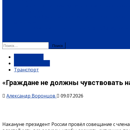
КУЛЬТУРА
МЕРОПРИЯТИЯ
ИСКУССТВО
КНИГИ
МУЗЫКА
КРАЕВЕД
ОБРАЗОВАНИЕ
ДЕТСКИЙ САД
ШКОЛА
ДОПОЛНИТЕЛЬНОЕ ОБРАЗОВАН
СПЕЦПРОЕКТЫ
ТУРИЗМ
ПАМЯТНЫЕ ДАТЫ
БЛАГОУСТРОЙСТВО
ЖИЛА-
Найти:
Официально
Правительство
Транспорт
«Граждане не должны чувствовать на
Александр Воронцов
09.07.2026
Накануне президент России провёл совещание с членам