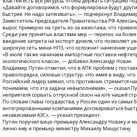
властей есть все ресурсы, чтобы держать ситуацию по
«Давайте договоримся, что формулировки будут други
быстрее. Не надо затягивать», — подчеркнул Владимир
Заместитель председателя Правительства РФ Александр
вырос примерно на треть из-за ажиотажа, что привело 
Среди уже принятых властями мер — перенос на бол
введение запрета на экспорт дизеля, что позволяет 
широкую сеть мини-НПЗ, что осложнит нанесение уще
«В июле также начинаем импортные поставки нефтеп
экологического класса», — добавил Александр Новак.
Владимир Путин отметил, что в АПК проблем с постав
правопорядка, силовых структур. «Но имея в виду, чт
Российский лидер заявил, что противник стремится на
понимаем, что эта задача невыполнимая», — сказал П
неприятеля сорвать отпускной сезон на юге нашей стр
По словам главы государства, у России один из самых
интегрированными компаниями договариваться быстре
независимым АЗС», — указал президент.
Путин поручил вице-премьеру Александру Новаку и м
лично ему и премьер-министру Михаилу Мишустину.