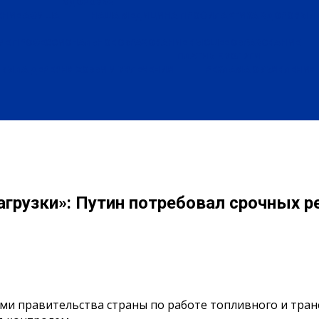
ЗДОРОВЬЕ
ЕНИЕ
АФИША
НАША МЕДИЦИНА
ПРОФИЛАКТИКА
ЗДОРОВЫЙ 
ИЕ
ПРОФЕССИОНАЛЬНОЕ ОБРАЗОВАНИЕ
ВЫСШЕЕ ОБРАЗОВАНИЕ
ПЛАТНЫЕ УСЛУГИ
БЫЛА ДЕРЕВНЯ
ХОББИ И УВЛЕЧЕНИЯ
РЕКЛАМА
ОБЪЯВЛЕНИЯ
грузки»: Путин потребовал срочных р
и правительства страны по работе топливного и трансп