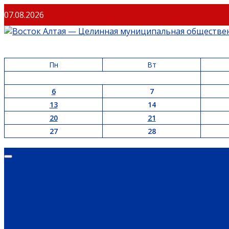
Перейти
07.08.2026
к
содержимому
Пн
Вт
6
7
13
14
20
21
27
28
Основное
меню
ОФИЦИАЛЬНО
ГЛАВНАЯ
НОВОСТИ РЕГИОНА
ГУБЕРНАТОР
ПРАВИТЕЛ
ОБЩЕСТВО
ИНФОРМАЦИЯ
ПРОИСШЕСТВИЯ
ЗАКОН И ПРАВО
СПО
ЭКОНОМИКА
РАБОТА И ВАКАНСИИ
ПРОМЫШЛЕННОСТЬ
СЕЛЬСКОЕ 