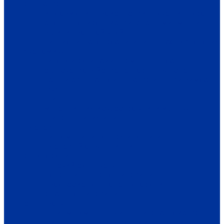
ОБЩЕСТВО
ИНФОРМАЦИЯ
ПРОИСШЕСТВИЯ
ЗАКОН И ПРАВО
СПОРТ
ПРОТИВОДЕЙСТВИЕ ЭКСТРЕМИЗМУ
ГРАНТЫ
РЕЛИГИЯ
РОДНОЙ КРАЙ
ПАТРИОТИЧЕСКОЕ ВОСПИТАНИЕ
ПЕРСОНА
ЭКОЛОГИЯ
ЭКОНОМИКА
РАБОТА И ВАКАНСИИ
ПРОМЫШЛЕННОСТЬ
СЕЛЬСКОЕ ХОЗЯЙСТВО
ТОРГОВЛЯ
ТРАНСПОРТ
УСЛУГИ
СВЯЗЬ
СТРОИТЕЛЬСТВО И НЕДВИЖИМОСТЬ
ЖКХ
КУЛЬТУРА
МЕРОПРИЯТИЯ
ИСКУССТВО
КНИГИ
МУЗЫКА
КРАЕВЕДЕНИЕ
АФИША
ЗДОРОВЬЕ
НАША МЕДИЦИНА
ПРОФИЛАКТИКА
ЗДОРОВЫЙ ОБРАЗ ЖИЗНИ
ОБРАЗОВАНИЕ
ДЕТСКИЙ САД
ШКОЛА
ДОПОЛНИТЕЛЬНОЕ ОБРАЗОВАНИЕ
ПРОФЕССИОНАЛЬНОЕ ОБРАЗОВАНИЕ
ВЫСШЕЕ ОБРАЗОВАНИЕ
СПЕЦПРОЕКТЫ
ТУРИЗМ
ПАМЯТНЫЕ ДАТЫ
БЛАГОУСТРОЙСТВО
ЖИЛА-БЫЛА ДЕРЕВНЯ
ХОББИ И УВЛЕЧЕНИЯ