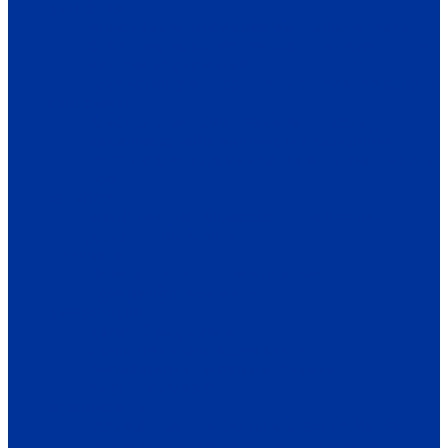
ОБЩЕСТВО
ИНФОРМАЦИЯ
ПРОИСШЕСТВИЯ
ЗАКОН И ПРАВО
СПОРТ
ПРОТИВОДЕЙСТВИЕ ЭКСТРЕМИЗМУ
ГРАНТЫ
РЕЛИГИЯ
РОДНОЙ КРАЙ
ПАТРИОТИЧЕСКОЕ ВОСПИТАНИЕ
ПЕРСОНА
ЭКОЛОГИЯ
ЭКОНОМИКА
РАБОТА И ВАКАНСИИ
ПРОМЫШЛЕННОСТЬ
СЕЛЬСКОЕ ХОЗЯЙСТВО
ТОРГОВЛЯ
ТРАНСПОРТ
УСЛУГИ
СВЯЗЬ
СТРОИТЕЛЬСТВО И НЕДВИЖИМОСТЬ
ЖКХ
КУЛЬТУРА
МЕРОПРИЯТИЯ
ИСКУССТВО
КНИГИ
МУЗЫКА
КРАЕВЕДЕНИЕ
АФИША
ЗДОРОВЬЕ
НАША МЕДИЦИНА
ПРОФИЛАКТИКА
ЗДОРОВЫЙ ОБРАЗ ЖИЗНИ
ОБРАЗОВАНИЕ
ДЕТСКИЙ САД
ШКОЛА
ДОПОЛНИТЕЛЬНОЕ ОБРАЗОВАНИЕ
ПРОФЕССИОНАЛЬНОЕ ОБРАЗОВАНИЕ
ВЫСШЕЕ ОБРАЗОВАНИЕ
СПЕЦПРОЕКТЫ
ТУРИЗМ
ПАМЯТНЫЕ ДАТЫ
БЛАГОУСТРОЙСТВО
ЖИЛА-БЫЛА ДЕРЕВНЯ
ХОББИ И УВЛЕЧЕНИЯ