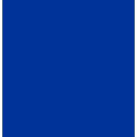
ОБЩЕСТВО
ИНФОРМАЦИЯ
ПРОИСШЕСТВИЯ
ЗАКОН И ПРАВО
СПОРТ
ПРОТИВОДЕЙСТВИЕ ЭКСТРЕМИЗМУ
ГРАНТЫ
РЕЛИГИЯ
РОДНОЙ КРАЙ
ПАТРИОТИЧЕСКОЕ ВОСПИТАНИЕ
ПЕРСОНА
ЭКОЛОГИЯ
ЭКОНОМИКА
РАБОТА И ВАКАНСИИ
ПРОМЫШЛЕННОСТЬ
СЕЛЬСКОЕ ХОЗЯЙСТВО
ТОРГОВЛЯ
ТРАНСПОРТ
УСЛУГИ
СВЯЗЬ
СТРОИТЕЛЬСТВО И НЕДВИЖИМОСТЬ
ЖКХ
КУЛЬТУРА
МЕРОПРИЯТИЯ
ИСКУССТВО
КНИГИ
МУЗЫКА
КРАЕВЕДЕНИЕ
АФИША
ЗДОРОВЬЕ
НАША МЕДИЦИНА
ПРОФИЛАКТИКА
ЗДОРОВЫЙ ОБРАЗ ЖИЗНИ
ОБРАЗОВАНИЕ
ДЕТСКИЙ САД
ШКОЛА
ДОПОЛНИТЕЛЬНОЕ ОБРАЗОВАНИЕ
ПРОФЕССИОНАЛЬНОЕ ОБРАЗОВАНИЕ
ВЫСШЕЕ ОБРАЗОВАНИЕ
СПЕЦПРОЕКТЫ
ТУРИЗМ
ПАМЯТНЫЕ ДАТЫ
БЛАГОУСТРОЙСТВО
ЖИЛА-БЫЛА ДЕРЕВНЯ
ХОББИ И УВЛЕЧЕНИЯ