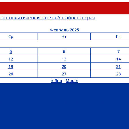
Февраль 2025
Ср
Чт
Пт
5
6
7
12
13
14
19
20
21
26
27
28
« Янв
Мар »
ЬСТВО
АДМИНИСТРАЦИЯ РАЙОНА
СЕЛЬСОВЕТЫ
ДОКУМЕНТЫ
РТ
ПРОТИВОДЕЙСТВИЕ ЭКСТРЕМИЗМУ
ГРАНТЫ
РЕЛИГИЯ
РОДНОЙ К
ХОЗЯЙСТВО
ТОРГОВЛЯ
ТРАНСПОРТ
УСЛУГИ
СВЯЗЬ
СТРОИТЕЛЬСТВО