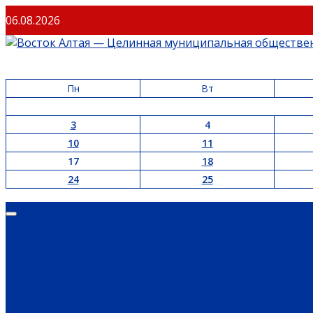
06.08.2026
Пн
Вт
3
4
10
11
17
18
24
25
ОФИЦИАЛЬНО
ГЛАВНАЯ
НОВОСТИ РЕГИОНА
ГУБЕРНАТОР
ПРАВИТЕЛ
ОБЩЕСТВО
ИНФОРМАЦИЯ
ПРОИСШЕСТВИЯ
ЗАКОН И ПРАВО
СПО
ЭКОНОМИКА
РАБОТА И ВАКАНСИИ
ПРОМЫШЛЕННОСТЬ
СЕЛЬСКОЕ 