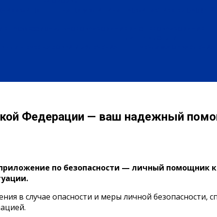
ЗДОРОВЬЕ
ЕНИЕ
АФИША
НАША МЕДИЦИНА
ПРОФИЛАКТИКА
ЗДОРОВЫЙ 
ИЕ
ПРОФЕССИОНАЛЬНОЕ ОБРАЗОВАНИЕ
ВЫСШЕЕ ОБРАЗОВАНИЕ
ПЛАТНЫЕ УСЛУГИ
БЫЛА ДЕРЕВНЯ
ХОББИ И УВЛЕЧЕНИЯ
РЕКЛАМА
ОБЪЯВЛЕНИЯ
кой Федерации — ваш надежный пом
приложение по безопасности — личный помощник к
туации.
ия в случае опасности и меры личной безопасности, с
ацией.