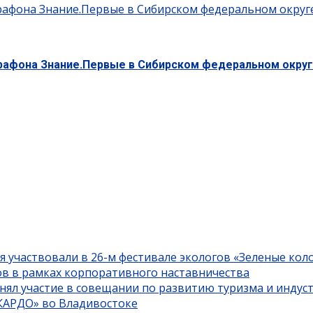
рафона Знание.Первые в Сибирском федеральном округ
арафона Знание.Первые в Сибирском федеральном окру
я участвовали в 26-м фестивале экологов «Зеленые кол
ов в рамках корпоративного наставничества
нял участие в совещании по развитию туризма и индус
«КАРДО» во Владивостоке