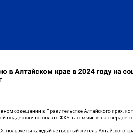
ЗДОРОВЬЕ
ЕНИЕ
АФИША
НАША МЕДИЦИНА
ПРОФИЛАКТИКА
ЗДОРОВЫЙ 
ИЕ
ПРОФЕССИОНАЛЬНОЕ ОБРАЗОВАНИЕ
ВЫСШЕЕ ОБРАЗОВАНИЕ
ПЛАТНЫЕ УСЛУГИ
БЫЛА ДЕРЕВНЯ
ХОББИ И УВЛЕЧЕНИЯ
РЕКЛАМА
ОБЪЯВЛЕНИЯ
но в Алтайском крае в 2024 году на с
г
тивном совещании в Правительстве Алтайского края, ко
й поддержки по оплате ЖКУ, в том числе на твердое 
, пользуется каждый четвертый житель Алтайского края