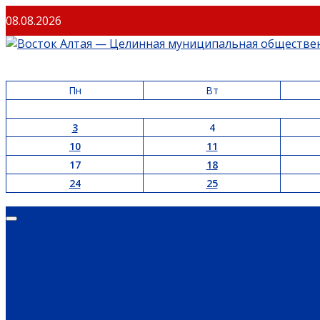
Перейти
08.08.2026
к
содержимому
Пн
Вт
3
4
10
11
17
18
24
25
Основное
меню
ОФИЦИАЛЬНО
ГЛАВНАЯ
НОВОСТИ РЕГИОНА
ГУБЕРНАТОР
ПРАВИТЕЛ
ОБЩЕСТВО
ИНФОРМАЦИЯ
ПРОИСШЕСТВИЯ
ЗАКОН И ПРАВО
СПО
ЭКОНОМИКА
РАБОТА И ВАКАНСИИ
ПРОМЫШЛЕННОСТЬ
СЕЛЬСКОЕ 