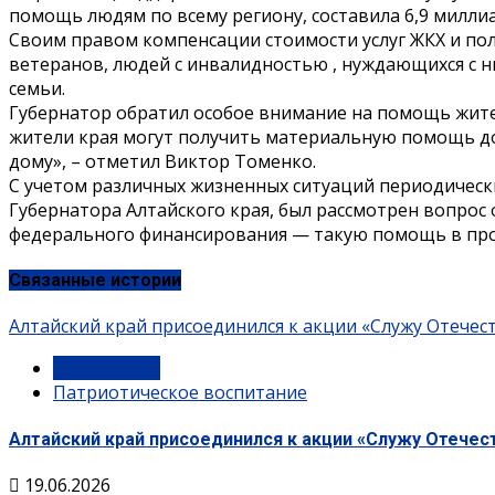
помощь людям по всему региону, составила 6,9 миллиа
Своим правом компенсации стоимости услуг ЖКХ и пол
ветеранов, людей с инвалидностью , нуждающихся с 
семьи.
Губернатор обратил особое внимание на помощь жите
жители края могут получить материальную помощь до
дому», – отметил Виктор Томенко.
С учетом различных жизненных ситуаций периодическ
Губернатора Алтайского края, был рассмотрен вопрос
федерального финансирования — такую помощь в прош
Связанные истории
Алтайский край присоединился к акции «Служу Отечес
Без рубрики
Патриотическое воспитание
Алтайский край присоединился к акции «Служу Отечес
19.06.2026