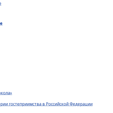
е
ге
окола»
трии гостеприимства в Российской Федерации