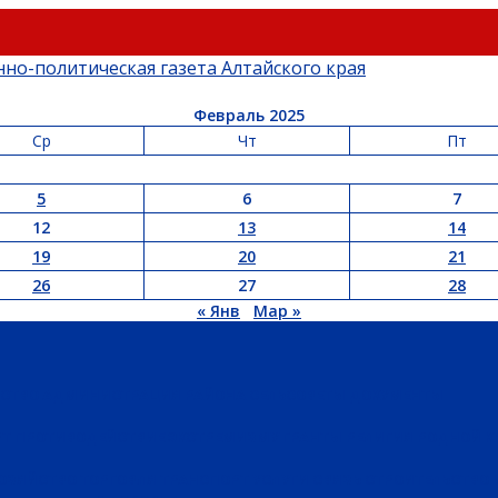
Февраль 2025
Ср
Чт
Пт
5
6
7
12
13
14
19
20
21
26
27
28
« Янв
Мар »
ЬСТВО
АДМИНИСТРАЦИЯ РАЙОНА
СЕЛЬСОВЕТЫ
ДОКУМЕНТЫ
РТ
ПРОТИВОДЕЙСТВИЕ ЭКСТРЕМИЗМУ
ГРАНТЫ
РЕЛИГИЯ
РОДНОЙ К
ХОЗЯЙСТВО
ТОРГОВЛЯ
ТРАНСПОРТ
УСЛУГИ
СВЯЗЬ
СТРОИТЕЛЬСТВО