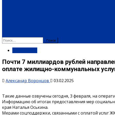
КУЛЬТУРА
МЕРОПРИЯТИЯ
ИСКУССТВО
КНИГИ
МУЗЫКА
КРАЕВЕД
ОБРАЗОВАНИЕ
ДЕТСКИЙ САД
ШКОЛА
ДОПОЛНИТЕЛЬНОЕ ОБРАЗОВАН
СПЕЦПРОЕКТЫ
ТУРИЗМ
ПАМЯТНЫЕ ДАТЫ
БЛАГОУСТРОЙСТВО
ЖИЛА-
Найти:
Без рубрики
Почти 7 миллиардов рублей направле
оплате жилищно-коммунальных услу
Александр Воронцов
03.02.2025
Такие данные озвучены сегодня, 3 февраля, на опера
Информацию об итогах предоставления мер социально
края Наталья Оськина.
Мерами соцподдержки, связанными с оплатой услуг ЖКХ