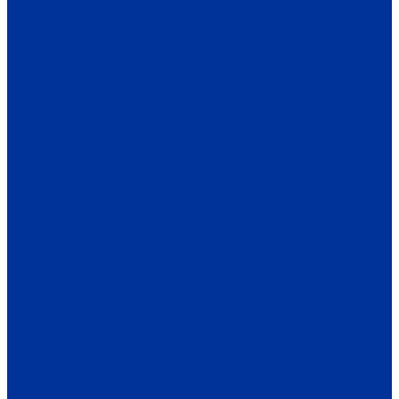
ОБЩЕСТВО
ИНФОРМАЦИЯ
ПРОИСШЕСТВИЯ
ЗАКОН И ПРАВО
СПОРТ
ПРОТИВОДЕЙСТВИЕ ЭКСТРЕМИЗМУ
ГРАНТЫ
РЕЛИГИЯ
РОДНОЙ КРАЙ
ПАТРИОТИЧЕСКОЕ ВОСПИТАНИЕ
ПЕРСОНА
ЭКОЛОГИЯ
ЭКОНОМИКА
РАБОТА И ВАКАНСИИ
ПРОМЫШЛЕННОСТЬ
СЕЛЬСКОЕ ХОЗЯЙСТВО
ТОРГОВЛЯ
ТРАНСПОРТ
УСЛУГИ
СВЯЗЬ
СТРОИТЕЛЬСТВО И НЕДВИЖИМОСТЬ
ЖКХ
КУЛЬТУРА
МЕРОПРИЯТИЯ
ИСКУССТВО
КНИГИ
МУЗЫКА
КРАЕВЕДЕНИЕ
АФИША
ЗДОРОВЬЕ
НАША МЕДИЦИНА
ПРОФИЛАКТИКА
ЗДОРОВЫЙ ОБРАЗ ЖИЗНИ
ОБРАЗОВАНИЕ
ДЕТСКИЙ САД
ШКОЛА
ДОПОЛНИТЕЛЬНОЕ ОБРАЗОВАНИЕ
ПРОФЕССИОНАЛЬНОЕ ОБРАЗОВАНИЕ
ВЫСШЕЕ ОБРАЗОВАНИЕ
СПЕЦПРОЕКТЫ
ТУРИЗМ
ПАМЯТНЫЕ ДАТЫ
БЛАГОУСТРОЙСТВО
ЖИЛА-БЫЛА ДЕРЕВНЯ
ХОББИ И УВЛЕЧЕНИЯ