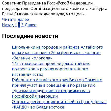
Советник Президента Российской Федерации,
председатель Организационного комитета конкурса
Елена Ямпольская подчеркнула, что цель...
Читать далее
Пагинация
Назад
1
2
3
Далее
записей
Последние новости
Школьники из городов и районов Алтайского
края участвовали в 26-м фестивале экологов
«Зеленые колокола»
145 стажировок провели для алтайских
подростков в рамках корпоративного
наставничества
Губернатор Алтайского края Виктор Томенко
принял участие в совещании по развитию
туризма и индустрии гостеприимства в
Российской Федерации
Открыта регистрация зрителей на Гранд-финал
«КАРДО» во Владивостоке