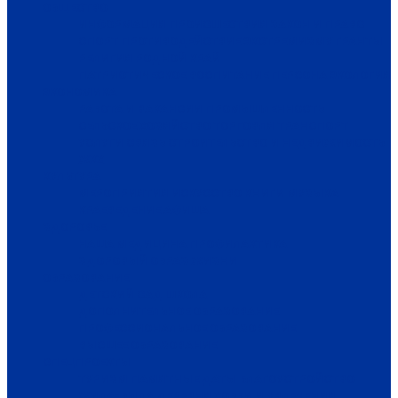
ОБЩЕСТВО
ИНФОРМАЦИЯ
ПРОИСШЕСТВИЯ
ЗАКОН И ПРАВО
СПОРТ
ПРОТИВОДЕЙСТВИЕ ЭКСТРЕМИЗМУ
ГРАНТЫ
РЕЛИГИЯ
РОДНОЙ КРАЙ
ПАТРИОТИЧЕСКОЕ ВОСПИТАНИЕ
ПЕРСОНА
ЭКОЛОГИЯ
ЭКОНОМИКА
РАБОТА И ВАКАНСИИ
ПРОМЫШЛЕННОСТЬ
СЕЛЬСКОЕ ХОЗЯЙСТВО
ТОРГОВЛЯ
ТРАНСПОРТ
УСЛУГИ
СВЯЗЬ
СТРОИТЕЛЬСТВО И НЕДВИЖИМОСТЬ
ЖКХ
КУЛЬТУРА
МЕРОПРИЯТИЯ
ИСКУССТВО
КНИГИ
МУЗЫКА
КРАЕВЕДЕНИЕ
АФИША
ЗДОРОВЬЕ
НАША МЕДИЦИНА
ПРОФИЛАКТИКА
ЗДОРОВЫЙ ОБРАЗ ЖИЗНИ
ОБРАЗОВАНИЕ
ДЕТСКИЙ САД
ШКОЛА
ДОПОЛНИТЕЛЬНОЕ ОБРАЗОВАНИЕ
ПРОФЕССИОНАЛЬНОЕ ОБРАЗОВАНИЕ
ВЫСШЕЕ ОБРАЗОВАНИЕ
СПЕЦПРОЕКТЫ
ТУРИЗМ
ПАМЯТНЫЕ ДАТЫ
БЛАГОУСТРОЙСТВО
ЖИЛА-БЫЛА ДЕРЕВНЯ
ХОББИ И УВЛЕЧЕНИЯ