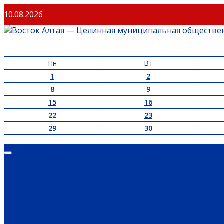
Перейти
10.08.2026
к
содержимому
Пн
Вт
1
2
8
9
15
16
22
23
29
30
Основное
меню
ОФИЦИАЛЬНО
ГЛАВНАЯ
НОВОСТИ РЕГИОНА
ГУБЕРНАТОР
ПРАВИТЕЛ
ОБЩЕСТВО
ИНФОРМАЦИЯ
ПРОИСШЕСТВИЯ
ЗАКОН И ПРАВО
СПО
ЭКОНОМИКА
РАБОТА И ВАКАНСИИ
ПРОМЫШЛЕННОСТЬ
СЕЛЬСКОЕ 