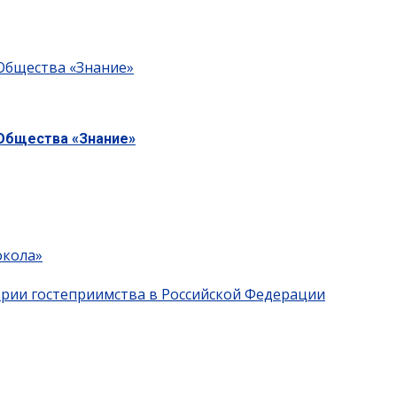
 Общества «Знание»
 Общества «Знание»
окола»
трии гостеприимства в Российской Федерации