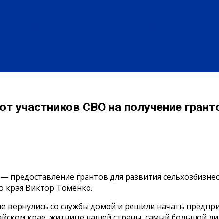
ЗДОРОВЬЕ
ЕНИЕ
АФИША
НАША МЕДИЦИНА
ПРОФИЛАКТИКА
ЗДОРОВЫЙ 
ИЕ
ПРОФЕССИОНАЛЬНОЕ ОБРАЗОВАНИЕ
ВЫСШЕЕ ОБРАЗОВАНИЕ
ПЛАТНЫЕ УСЛУГИ
БЫЛА ДЕРЕВНЯ
ХОББИ И УВЛЕЧЕНИЯ
РЕКЛАМА
ОБЪЯВЛЕНИЯ
от участников СВО на получение грант
— предоставление грантов для развития сельхозбизнес
о края Виктор Томенко.
е вернулись со службы домой и решили начать предпри
тайском крае, житнице нашей страны, самый большой ли