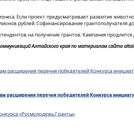
знеса. Если проект предусматривает развитие животно
ионов рублей. Софинансирование грантополучателя дол
етендентов на получение грантов. Кампания продлится 
оммуникаций Алтайского края по материалам сайта altair
огам расширения перечня победителей Конкурса инициа
огам расширения перечня победителей Конкурса инициа
конкурса «Росмолодежь.Гранты»