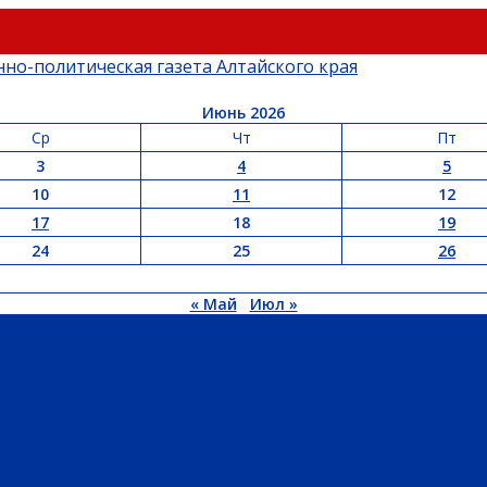
Июнь 2026
Ср
Чт
Пт
3
4
5
10
11
12
17
18
19
24
25
26
« Май
Июл »
ЬСТВО
АДМИНИСТРАЦИЯ РАЙОНА
СЕЛЬСОВЕТЫ
ДОКУМЕНТЫ
РТ
ПРОТИВОДЕЙСТВИЕ ЭКСТРЕМИЗМУ
ГРАНТЫ
РЕЛИГИЯ
РОДНОЙ К
ХОЗЯЙСТВО
ТОРГОВЛЯ
ТРАНСПОРТ
УСЛУГИ
СВЯЗЬ
СТРОИТЕЛЬСТВО