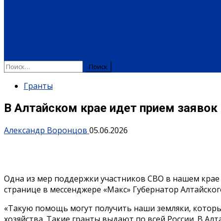
КУЛЬТУРА
МЕРОПРИЯТИЯ
ИСКУССТВО
КНИГИ
МУЗЫКА
КРАЕВЕД
ОБРАЗОВАНИЕ
ДЕТСКИЙ САД
ШКОЛА
ДОПОЛНИТЕЛЬНОЕ ОБРАЗОВАН
СПЕЦПРОЕКТЫ
ТУРИЗМ
ПАМЯТНЫЕ ДАТЫ
БЛАГОУСТРОЙСТВО
ЖИЛА-
Найти:
Гранты
В Алтайском крае идет прием заявок 
Александр Воронцов
05.06.2026
Одна из мер поддержки участников СВО в нашем крае 
странице в мессенджере «Макс» Губернатор Алтайског
«Такую помощь могут получить наши земляки, которы
хозяйства. Такие гранты выдают по всей России. В Ал