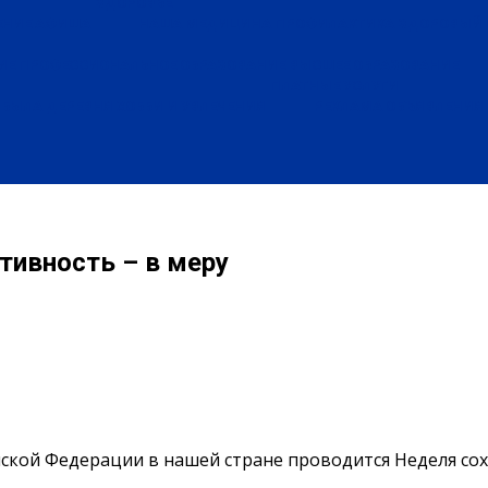
ЗДОРОВЬЕ
ЕНИЕ
АФИША
НАША МЕДИЦИНА
ПРОФИЛАКТИКА
ЗДОРОВЫЙ 
ИЕ
ПРОФЕССИОНАЛЬНОЕ ОБРАЗОВАНИЕ
ВЫСШЕЕ ОБРАЗОВАНИЕ
ПЛАТНЫЕ УСЛУГИ
БЫЛА ДЕРЕВНЯ
ХОББИ И УВЛЕЧЕНИЯ
РЕКЛАМА
ОБЪЯВЛЕНИЯ
тивность – в меру
ской Федерации в нашей стране проводится Неделя сох