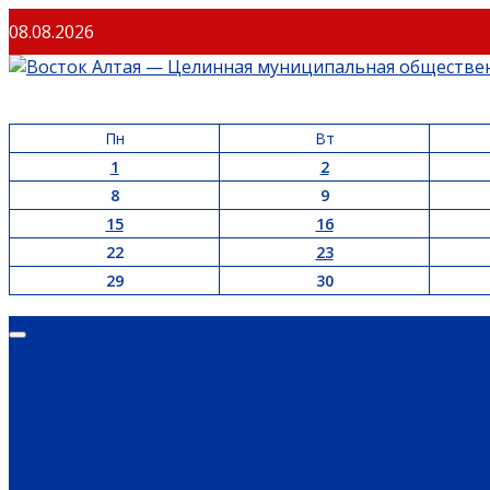
08.08.2026
Пн
Вт
1
2
8
9
15
16
22
23
29
30
ОФИЦИАЛЬНО
ГЛАВНАЯ
НОВОСТИ РЕГИОНА
ГУБЕРНАТОР
ПРАВИТЕЛ
ОБЩЕСТВО
ИНФОРМАЦИЯ
ПРОИСШЕСТВИЯ
ЗАКОН И ПРАВО
СПО
ЭКОНОМИКА
РАБОТА И ВАКАНСИИ
ПРОМЫШЛЕННОСТЬ
СЕЛЬСКОЕ 