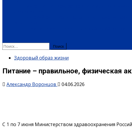
КУЛЬТУРА
МЕРОПРИЯТИЯ
ИСКУССТВО
КНИГИ
МУЗЫКА
КРАЕВЕД
ОБРАЗОВАНИЕ
ДЕТСКИЙ САД
ШКОЛА
ДОПОЛНИТЕЛЬНОЕ ОБРАЗОВАН
СПЕЦПРОЕКТЫ
ТУРИЗМ
ПАМЯТНЫЕ ДАТЫ
БЛАГОУСТРОЙСТВО
ЖИЛА-
Здоровый образ жизни
Питание – правильное, физическая ак
Александр Воронцов
04.06.2026
С 1 по 7 июня Министерством здравоохранения Россий