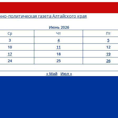
Июнь 2026
Ср
Чт
Пт
3
4
5
10
11
12
17
18
19
24
25
26
« Май
Июл »
ЬСТВО
АДМИНИСТРАЦИЯ РАЙОНА
СЕЛЬСОВЕТЫ
ДОКУМЕНТЫ
РТ
ПРОТИВОДЕЙСТВИЕ ЭКСТРЕМИЗМУ
ГРАНТЫ
РЕЛИГИЯ
РОДНОЙ К
ХОЗЯЙСТВО
ТОРГОВЛЯ
ТРАНСПОРТ
УСЛУГИ
СВЯЗЬ
СТРОИТЕЛЬСТВО