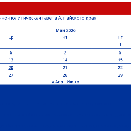
Май 2026
Ср
Чт
Пт
1
6
7
8
13
14
15
20
21
22
27
28
29
« Апр
Июн »
ЬСТВО
АДМИНИСТРАЦИЯ РАЙОНА
СЕЛЬСОВЕТЫ
ДОКУМЕНТЫ
РТ
ПРОТИВОДЕЙСТВИЕ ЭКСТРЕМИЗМУ
ГРАНТЫ
РЕЛИГИЯ
РОДНОЙ К
ХОЗЯЙСТВО
ТОРГОВЛЯ
ТРАНСПОРТ
УСЛУГИ
СВЯЗЬ
СТРОИТЕЛЬСТВО