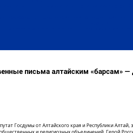
ЗДОРОВЬЕ
ЕНИЕ
АФИША
НАША МЕДИЦИНА
ПРОФИЛАКТИКА
ЗДОРОВЫЙ 
ИЕ
ПРОФЕССИОНАЛЬНОЕ ОБРАЗОВАНИЕ
ВЫСШЕЕ ОБРАЗОВАНИЕ
ПЛАТНЫЕ УСЛУГИ
БЫЛА ДЕРЕВНЯ
ХОББИ И УВЛЕЧЕНИЯ
РЕКЛАМА
ОБЪЯВЛЕНИЯ
венные письма алтайским «барсам» —
путат Госдумы от Алтайского края и Республики Алтай,
общественных и религиозных объединений, Герой Рос