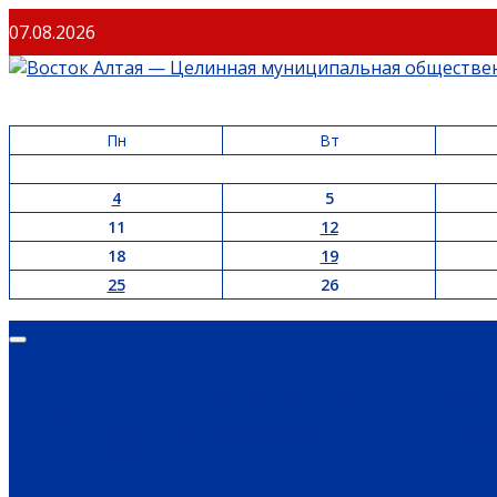
07.08.2026
Пн
Вт
4
5
11
12
18
19
25
26
ОФИЦИАЛЬНО
ГЛАВНАЯ
НОВОСТИ РЕГИОНА
ГУБЕРНАТОР
ПРАВИТЕЛ
ОБЩЕСТВО
ИНФОРМАЦИЯ
ПРОИСШЕСТВИЯ
ЗАКОН И ПРАВО
СПО
ЭКОНОМИКА
РАБОТА И ВАКАНСИИ
ПРОМЫШЛЕННОСТЬ
СЕЛЬСКОЕ 