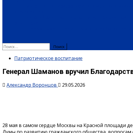
КУЛЬТУРА
МЕРОПРИЯТИЯ
ИСКУССТВО
КНИГИ
МУЗЫКА
КРАЕВЕД
ОБРАЗОВАНИЕ
ДЕТСКИЙ САД
ШКОЛА
ДОПОЛНИТЕЛЬНОЕ ОБРАЗОВАН
СПЕЦПРОЕКТЫ
ТУРИЗМ
ПАМЯТНЫЕ ДАТЫ
БЛАГОУСТРОЙСТВО
ЖИЛА-
Патриотическое воспитание
Генерал Шаманов вручил Благодарст
Александр Воронцов
29.05.2026
28 мая в самом сердце Москвы на Красной площади де
Думы по развитию гражданского общества, вопросам 