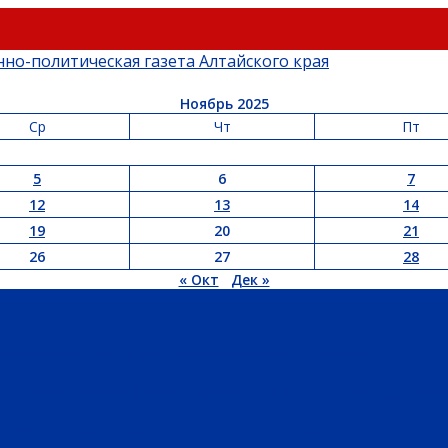
Ноябрь 2025
Ср
Чт
Пт
5
6
7
12
13
14
19
20
21
26
27
28
« Окт
Дек »
ЬСТВО
АДМИНИСТРАЦИЯ РАЙОНА
СЕЛЬСОВЕТЫ
ДОКУМЕНТЫ
РТ
ПРОТИВОДЕЙСТВИЕ ЭКСТРЕМИЗМУ
ГРАНТЫ
РЕЛИГИЯ
РОДНОЙ К
ХОЗЯЙСТВО
ТОРГОВЛЯ
ТРАНСПОРТ
УСЛУГИ
СВЯЗЬ
СТРОИТЕЛЬСТВО