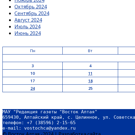
Октябрь 2024
Сентябрь 2024
Август 2024
Июль 2024
Июнь 2024
Пн
Вт
3
4
10
11
17
18
24
25
МАУ "Редакция газеты "Восток Алтая"
659430, Алтайский край, с. Целинное, ул. Советск
телефон: +7 (38596) 2-15-65
e-mail: vostochca@yandex.ru 
© Восток Алтая -2024
|
Разработка сайта
Территория2