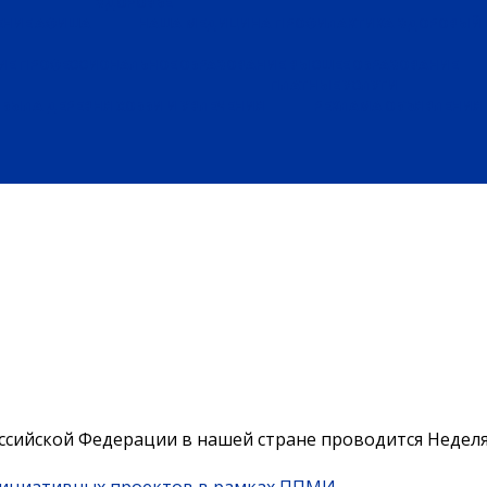
ЗДОРОВЬЕ
ЕНИЕ
АФИША
НАША МЕДИЦИНА
ПРОФИЛАКТИКА
ЗДОРОВЫЙ 
ИЕ
ПРОФЕССИОНАЛЬНОЕ ОБРАЗОВАНИЕ
ВЫСШЕЕ ОБРАЗОВАНИЕ
ПЛАТНЫЕ УСЛУГИ
БЫЛА ДЕРЕВНЯ
ХОББИ И УВЛЕЧЕНИЯ
РЕКЛАМА
ОБЪЯВЛЕНИЯ
ссийской Федерации в нашей стране проводится Неделя