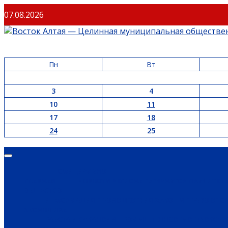
07.08.2026
Пн
Вт
3
4
10
11
17
18
24
25
ОФИЦИАЛЬНО
ГЛАВНАЯ
НОВОСТИ РЕГИОНА
ГУБЕРНАТОР
ПРАВИТЕЛ
ОБЩЕСТВО
ИНФОРМАЦИЯ
ПРОИСШЕСТВИЯ
ЗАКОН И ПРАВО
СПО
ЭКОНОМИКА
РАБОТА И ВАКАНСИИ
ПРОМЫШЛЕННОСТЬ
СЕЛЬСКОЕ 