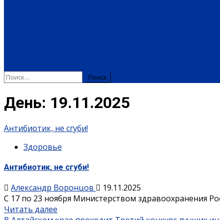
КУЛЬТУРА
МЕРОПРИЯТИЯ
ИСКУССТВО
КНИГИ
МУЗЫКА
КРАЕВЕД
ОБРАЗОВАНИЕ
ДЕТСКИЙ САД
ШКОЛА
ДОПОЛНИТЕЛЬНОЕ ОБРАЗОВАН
СПЕЦПРОЕКТЫ
ТУРИЗМ
ПАМЯТНЫЕ ДАТЫ
БЛАГОУСТРОЙСТВО
ЖИЛА-
День:
19.11.2025
Антибиотик, не сгуби!
Здоровье
Антибиотик, не сгуби!
Александр Воронцов
19.11.2025
С 17 по 23 ноября Министерством здравоохранения Ро
Читать далее