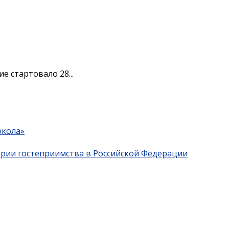
е стартовало 28...
окола»
трии гостеприимства в Российской Федерации