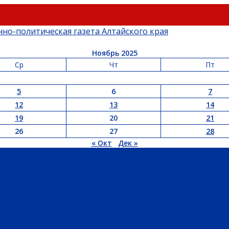
Ноябрь 2025
Ср
Чт
Пт
5
6
7
12
13
14
19
20
21
26
27
28
« Окт
Дек »
ЬСТВО
АДМИНИСТРАЦИЯ РАЙОНА
СЕЛЬСОВЕТЫ
ДОКУМЕНТЫ
РТ
ПРОТИВОДЕЙСТВИЕ ЭКСТРЕМИЗМУ
ГРАНТЫ
РЕЛИГИЯ
РОДНОЙ К
ХОЗЯЙСТВО
ТОРГОВЛЯ
ТРАНСПОРТ
УСЛУГИ
СВЯЗЬ
СТРОИТЕЛЬСТВО