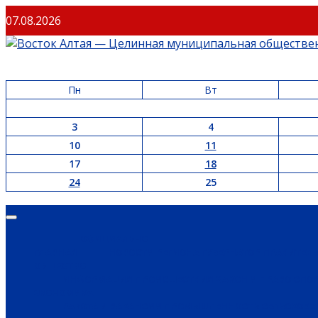
Перейти
07.08.2026
к
содержимому
Пн
Вт
3
4
10
11
17
18
24
25
Основное
меню
ОФИЦИАЛЬНО
ГЛАВНАЯ
НОВОСТИ РЕГИОНА
ГУБЕРНАТОР
ПРАВИТЕЛ
ОБЩЕСТВО
ИНФОРМАЦИЯ
ПРОИСШЕСТВИЯ
ЗАКОН И ПРАВО
СПО
ЭКОНОМИКА
РАБОТА И ВАКАНСИИ
ПРОМЫШЛЕННОСТЬ
СЕЛЬСКОЕ 