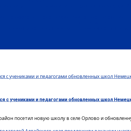
ЗДОРОВЬЕ
ЕНИЕ
АФИША
НАША МЕДИЦИНА
ПРОФИЛАКТИКА
ЗДОРОВЫЙ 
ИЕ
ПРОФЕССИОНАЛЬНОЕ ОБРАЗОВАНИЕ
ВЫСШЕЕ ОБРАЗОВАНИЕ
ПЛАТНЫЕ УСЛУГИ
БЫЛА ДЕРЕВНЯ
ХОББИ И УВЛЕЧЕНИЯ
РЕКЛАМА
ОБЪЯВЛЕНИЯ
лся с учениками и педагогами обновленных школ Немец
лся с учениками и педагогами обновленных школ Немец
район посетил новую школу в селе Орлово и обновленну