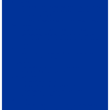
ОБЩЕСТВО
ИНФОРМАЦИЯ
ПРОИСШЕСТВИЯ
ЗАКОН И ПРАВО
СПОРТ
ПРОТИВОДЕЙСТВИЕ ЭКСТРЕМИЗМУ
ГРАНТЫ
РЕЛИГИЯ
РОДНОЙ КРАЙ
ПАТРИОТИЧЕСКОЕ ВОСПИТАНИЕ
ПЕРСОНА
ЭКОЛОГИЯ
ЭКОНОМИКА
РАБОТА И ВАКАНСИИ
ПРОМЫШЛЕННОСТЬ
СЕЛЬСКОЕ ХОЗЯЙСТВО
ТОРГОВЛЯ
ТРАНСПОРТ
УСЛУГИ
СВЯЗЬ
СТРОИТЕЛЬСТВО И НЕДВИЖИМОСТЬ
ЖКХ
КУЛЬТУРА
МЕРОПРИЯТИЯ
ИСКУССТВО
КНИГИ
МУЗЫКА
КРАЕВЕДЕНИЕ
АФИША
ЗДОРОВЬЕ
НАША МЕДИЦИНА
ПРОФИЛАКТИКА
ЗДОРОВЫЙ ОБРАЗ ЖИЗНИ
ОБРАЗОВАНИЕ
ДЕТСКИЙ САД
ШКОЛА
ДОПОЛНИТЕЛЬНОЕ ОБРАЗОВАНИЕ
ПРОФЕССИОНАЛЬНОЕ ОБРАЗОВАНИЕ
ВЫСШЕЕ ОБРАЗОВАНИЕ
СПЕЦПРОЕКТЫ
ТУРИЗМ
ПАМЯТНЫЕ ДАТЫ
БЛАГОУСТРОЙСТВО
ЖИЛА-БЫЛА ДЕРЕВНЯ
ХОББИ И УВЛЕЧЕНИЯ