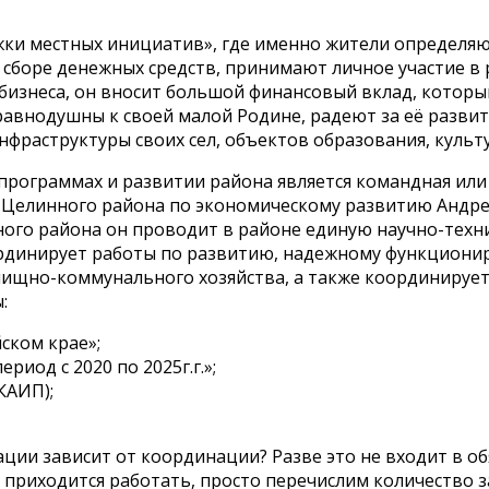
жки местных инициатив», где именно жители определяю
сборе денежных средств, принимают личное участие в р
 бизнеса, он вносит большой финансовый вклад, котор
авнодушны к своей малой Родине, радеют за её разви
нфраструктуры своих сел, объектов образования, культу
программах и развитии района является командная ил
вы Целинного района по экономическому развитию Анд
ого района он проводит в районе единую научно-тех
оординирует работы по развитию, надежному функцион
ищно-коммунального хозяйства, а также координируе
:
ском крае»;
иод с 2020 по 2025г.г.»;
КАИП);
ции зависит от координации? Разве это не входит в об
приходится работать, просто перечислим количество за