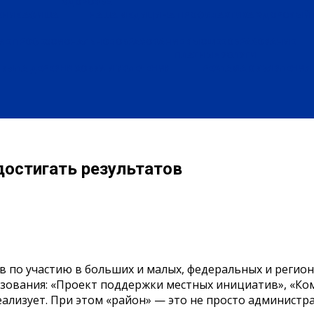
ЗДОРОВЬЕ
ЕНИЕ
АФИША
НАША МЕДИЦИНА
ПРОФИЛАКТИКА
ЗДОРОВЫЙ 
ИЕ
ПРОФЕССИОНАЛЬНОЕ ОБРАЗОВАНИЕ
ВЫСШЕЕ ОБРАЗОВАНИЕ
ПЛАТНЫЕ УСЛУГИ
БЫЛА ДЕРЕВНЯ
ХОББИ И УВЛЕЧЕНИЯ
РЕКЛАМА
ОБЪЯВЛЕНИЯ
достигать результатов
в по участию в больших и малых, федеральных и реги
азования: «Проект поддержки местных инициатив», «Ком
реализует. При этом «район» — это не просто администр