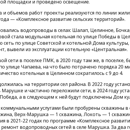
кой площадки и проведено освещение.
в и объемов работ проекты реализуются по линии жил
 года — «Комплексное развитие сельских территорий».
вались водопроводы в селах: Шалап, Целинное, Бочкар
вой стала модульная котельная по улице Победы в Цел
 сеть по улице Советской и котельной Дома культуры,
нт, вывели из эксплуатации котельную «Центральная».
ой сети в поселке ПМК, в 2020 году там же, в поселке,
по улице Чапаева, на что было потрачено порядка 20 м
личество котельных в Целинном сократилось с 9 до 4.
олжилась на территории сел района. В 2022 году устан
Марушке и частично переложили сети, в 2024 году уст
 Победа, а в следующем к ней будут подключены Дом ку
я коммунальными услугами были пробурены скважины в 
жина, Верх-Марушка — 1 скважина, Локоть — 1 скважин
я в 2021-22 годах по программе «Комплексное развитие
емонт водопроводных сетей в селе Марушка. За два го