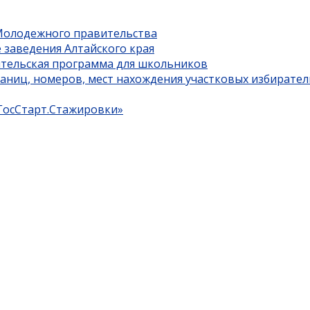
 Молодежного правительства
 заведения Алтайского края
ительская программа для школьников
границ, номеров, мест нахождения участковых избирате
«ГосСтарт.Стажировки»