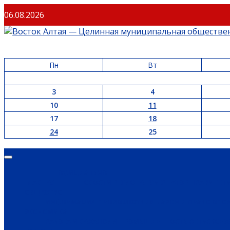
Перейти
06.08.2026
к
содержимому
Пн
Вт
3
4
10
11
17
18
24
25
Основное
меню
ОФИЦИАЛЬНО
ГЛАВНАЯ
НОВОСТИ РЕГИОНА
ГУБЕРНАТОР
ПРАВИТЕЛ
ОБЩЕСТВО
ИНФОРМАЦИЯ
ПРОИСШЕСТВИЯ
ЗАКОН И ПРАВО
СПО
ЭКОНОМИКА
РАБОТА И ВАКАНСИИ
ПРОМЫШЛЕННОСТЬ
СЕЛЬСКОЕ 