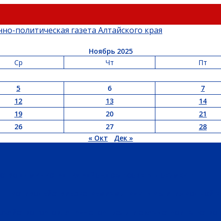
Ноябрь 2025
Ср
Чт
Пт
5
6
7
12
13
14
19
20
21
26
27
28
« Окт
Дек »
ЬСТВО
АДМИНИСТРАЦИЯ РАЙОНА
СЕЛЬСОВЕТЫ
ДОКУМЕНТЫ
РТ
ПРОТИВОДЕЙСТВИЕ ЭКСТРЕМИЗМУ
ГРАНТЫ
РЕЛИГИЯ
РОДНОЙ К
ХОЗЯЙСТВО
ТОРГОВЛЯ
ТРАНСПОРТ
УСЛУГИ
СВЯЗЬ
СТРОИТЕЛЬСТВО