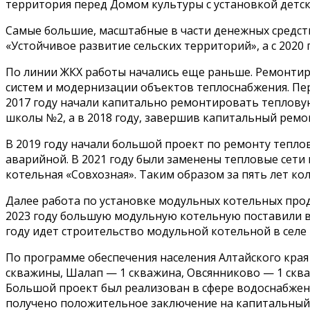
территория перед Домом культуры с установкой детс
Самые большие, масштабные в части денежных средст
«Устойчивое развитие сельских территорий», а с 2020
По линии ЖКХ работы начались еще раньше. Ремонтиро
систем и модернизации объектов теплоснабжения. Пер
2017 году начали капитально ремонтировать тепловую
школы №2, а в 2018 году, завершив капитальный ремо
В 2019 году начали большой проект по ремонту теплов
аварийной. В 2021 году были заменены тепловые сети 
котельная «Совхозная». Таким образом за пять лет ко
Далее работа по установке модульных котельных прод
2023 году большую модульную котельную поставили в 
году идет строительство модульной котельной в селе
По программе обеспечения населения Алтайского кра
скважины, Шалап — 1 скважина, Овсянниково — 1 сква
Большой проект был реализован в сфере водоснабжени
получено положительное заключение на капитальный р