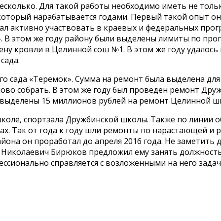
несколько. Для такой работы необходимо иметь не толь
который нарабатывается годами. Первый такой опыт он
ал активно участвовать в краевых и федеральных прог
». В этом же году району были выделены лимиты по пр
ену кровли в Целинной сош №1. В этом же году удалось
сада.
о сада «Теремок». Сумма на ремонт была выделена для 
ново собрать. В этом же году был проведен ремонт Дру
 выделены 15 миллионов рублей на ремонт Целинной ш
школе, спортзала Дружбинской школы. Также по линии
ах. Так от года к году шли ремонты по нарастающей и 
йона он проработал до апреля 2016 года. Не заметить
ор Николаевич Бирюков предложил ему занять должность
ссионально справляется с возложенными на него задач