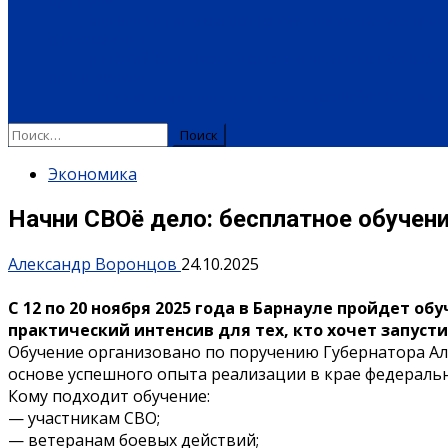
КУЛЬТУРА
МЕРОПРИЯТИЯ
ИСКУССТВО
КНИГИ
МУЗЫКА
КРАЕВЕД
ОБРАЗОВАНИЕ
ДЕТСКИЙ САД
ШКОЛА
ДОПОЛНИТЕЛЬНОЕ ОБРАЗОВАН
СПЕЦПРОЕКТЫ
ТУРИЗМ
ПАМЯТНЫЕ ДАТЫ
БЛАГОУСТРОЙСТВО
ЖИЛА-
Найти:
Экономика
Начни СВОё дело: бесплатное обучени
Александр Воронцов
24.10.2025
С 12 по 20 ноября 2025 года в Барнауле пройдет 
практический интенсив для тех, кто хочет запусти
Обучение организовано по поручению Губернатора Ал
основе успешного опыта реализации в крае федераль
Кому подходит обучение:
— участникам СВО;
— ветеранам боевых действий;