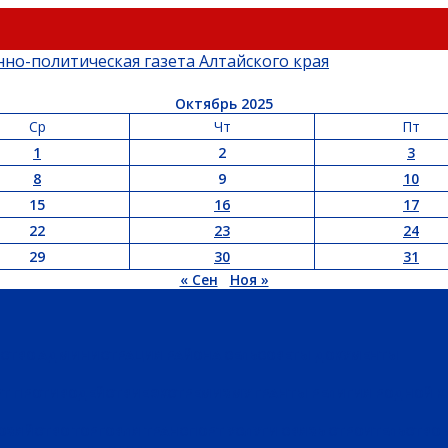
Октябрь 2025
Ср
Чт
Пт
1
2
3
8
9
10
15
16
17
22
23
24
29
30
31
« Сен
Ноя »
ЬСТВО
АДМИНИСТРАЦИЯ РАЙОНА
СЕЛЬСОВЕТЫ
ДОКУМЕНТЫ
РТ
ПРОТИВОДЕЙСТВИЕ ЭКСТРЕМИЗМУ
ГРАНТЫ
РЕЛИГИЯ
РОДНОЙ К
ХОЗЯЙСТВО
ТОРГОВЛЯ
ТРАНСПОРТ
УСЛУГИ
СВЯЗЬ
СТРОИТЕЛЬСТВО