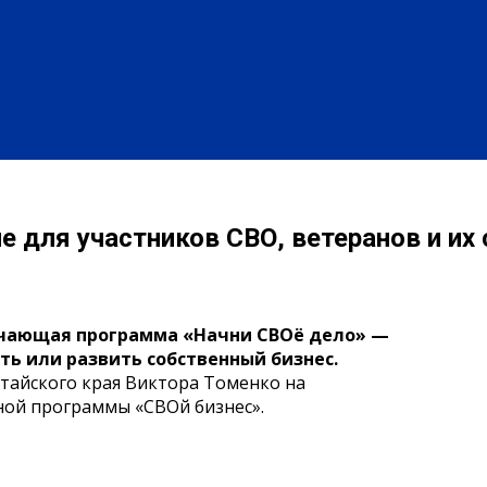
ЗДОРОВЬЕ
ЕНИЕ
АФИША
НАША МЕДИЦИНА
ПРОФИЛАКТИКА
ЗДОРОВЫЙ 
ИЕ
ПРОФЕССИОНАЛЬНОЕ ОБРАЗОВАНИЕ
ВЫСШЕЕ ОБРАЗОВАНИЕ
ПЛАТНЫЕ УСЛУГИ
БЫЛА ДЕРЕВНЯ
ХОББИ И УВЛЕЧЕНИЯ
РЕКЛАМА
ОБЪЯВЛЕНИЯ
е для участников СВО, ветеранов и их
обучающая программа «Начни СВОё дело» —
ть или развить собственный бизнес.
тайского края Виктора Томенко на
ной программы «СВОй бизнес».