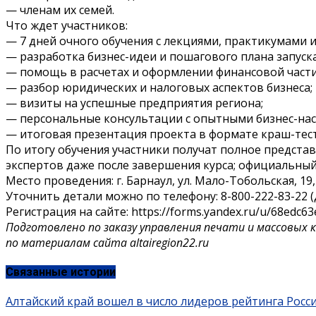
— членам их семей.
Что ждет участников:
— 7 дней очного обучения с лекциями, практикумами 
— разработка бизнес-идеи и пошагового плана запуска
— помощь в расчетах и оформлении финансовой части
— разбор юридических и налоговых аспектов бизнеса;
— визиты на успешные предприятия региона;
— персональные консультации с опытными бизнес-на
— итоговая презентация проекта в формате краш-тест
По итогу обучения участники получат полное представ
экспертов даже после завершения курса; официальный
Место проведения: г. Барнаул, ул. Мало-Тобольская, 19
Уточнить детали можно по телефону: 8-800-222-83-22 (д
Регистрация на сайте: https://forms.yandex.ru/u/68edc6
Подготовлено по заказу управления печати и массовых 
по материалам сайта altairegion22.ru
Связанные истории
Алтайский край вошел в число лидеров рейтинга Росс