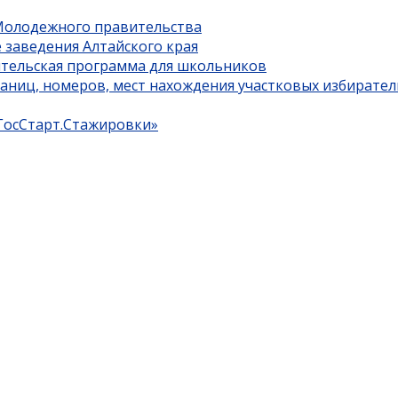
 Молодежного правительства
 заведения Алтайского края
ительская программа для школьников
границ, номеров, мест нахождения участковых избирате
«ГосСтарт.Стажировки»