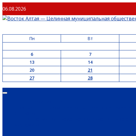
Перейти
06.08.2026
к
содержимому
Пн
Вт
6
7
13
14
20
21
27
28
Основное
меню
ОФИЦИАЛЬНО
ГЛАВНАЯ
НОВОСТИ РЕГИОНА
ГУБЕРНАТОР
ПРАВИТЕЛ
ОБЩЕСТВО
ИНФОРМАЦИЯ
ПРОИСШЕСТВИЯ
ЗАКОН И ПРАВО
СПО
ЭКОНОМИКА
РАБОТА И ВАКАНСИИ
ПРОМЫШЛЕННОСТЬ
СЕЛЬСКОЕ 