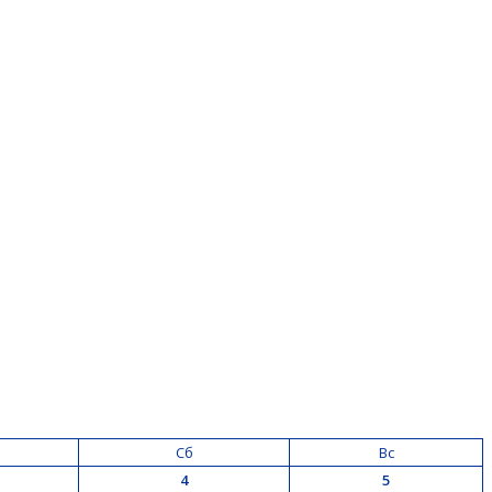
Сб
Вс
4
5