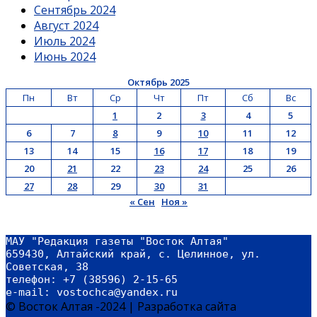
Сентябрь 2024
Август 2024
Июль 2024
Июнь 2024
Октябрь 2025
Пн
Вт
Ср
Чт
Пт
Сб
Вс
1
2
3
4
5
6
7
8
9
10
11
12
13
14
15
16
17
18
19
20
21
22
23
24
25
26
27
28
29
30
31
« Сен
Ноя »
МАУ "Редакция газеты "Восток Алтая"
659430, Алтайский край, с. Целинное, ул. 
Советская, 38
телефон: +7 (38596) 2-15-65
e-mail: vostochca@yandex.ru 
© Восток Алтая -2024
|
Разработка сайта