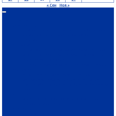
« Сен
Ноя »
ГЛАВНАЯ
ОФИЦИАЛЬНО
НОВОСТИ РЕГИОНА
ГУБЕРНАТОР
ПРАВИТЕЛЬСТВО
АДМИНИСТРАЦИЯ РАЙОНА
СЕЛЬСОВЕТЫ
ДОКУМЕНТЫ
ОБЩЕСТВО
ИНФОРМАЦИЯ
ПРОИСШЕСТВИЯ
ЗАКОН И ПРАВО
СПОРТ
ПРОТИВОДЕЙСТВИЕ ЭКСТРЕМИЗМУ
ГРАНТЫ
РЕЛИГИЯ
РОДНОЙ КРАЙ
ПАТРИОТИЧЕСКОЕ ВОСПИТАНИЕ
ПЕРСОНА
ЭКОЛОГИЯ
ЭКОНОМИКА
РАБОТА И ВАКАНСИИ
ПРОМЫШЛЕННОСТЬ
СЕЛЬСКОЕ ХОЗЯЙСТВО
ТОРГОВЛЯ
ТРАНСПОРТ
УСЛУГИ
СВЯЗЬ
СТРОИТЕЛЬСТВО И НЕДВИЖИМОСТЬ
ЖКХ
КУЛЬТУРА
МЕРОПРИЯТИЯ
ИСКУССТВО
КНИГИ
МУЗЫКА
КРАЕВЕДЕНИЕ
АФИША
ЗДОРОВЬЕ
НАША МЕДИЦИНА
ПРОФИЛАКТИКА