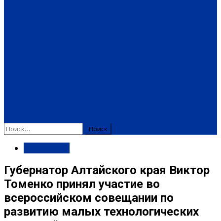
ЗДОРОВЫЙ ОБРАЗ ЖИЗНИ
ОБРАЗОВАНИЕ
ДЕТСКИЙ САД
ШКОЛА
ДОПОЛНИТЕЛЬНОЕ ОБРАЗОВАНИЕ
ПРОФЕССИОНАЛЬНОЕ ОБРАЗОВАНИЕ
ВЫСШЕЕ ОБРАЗОВАНИЕ
СПЕЦПРОЕКТЫ
ТУРИЗМ
ПАМЯТНЫЕ ДАТЫ
БЛАГОУСТРОЙСТВО
ЖИЛА-БЫЛА ДЕРЕВНЯ
ХОББИ И УВЛЕЧЕНИЯ
ПЛАТНЫЕ УСЛУГИ
РЕКЛАМА
ОБЪЯВЛЕНИЯ
ПОЗДРАВЛЕНИЯ
Губернатор
Губернатор Алтайского края Виктор
Томенко принял участие во
всероссийском совещании по
развитию малых технологических