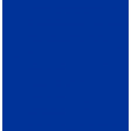
ОБЩЕСТВО
ИНФОРМАЦИЯ
ПРОИСШЕСТВИЯ
ЗАКОН И ПРАВО
СПОРТ
ПРОТИВОДЕЙСТВИЕ ЭКСТРЕМИЗМУ
ГРАНТЫ
РЕЛИГИЯ
РОДНОЙ КРАЙ
ПАТРИОТИЧЕСКОЕ ВОСПИТАНИЕ
ПЕРСОНА
ЭКОЛОГИЯ
ЭКОНОМИКА
РАБОТА И ВАКАНСИИ
ПРОМЫШЛЕННОСТЬ
СЕЛЬСКОЕ ХОЗЯЙСТВО
ТОРГОВЛЯ
ТРАНСПОРТ
УСЛУГИ
СВЯЗЬ
СТРОИТЕЛЬСТВО И НЕДВИЖИМОСТЬ
ЖКХ
КУЛЬТУРА
МЕРОПРИЯТИЯ
ИСКУССТВО
КНИГИ
МУЗЫКА
КРАЕВЕДЕНИЕ
АФИША
ЗДОРОВЬЕ
НАША МЕДИЦИНА
ПРОФИЛАКТИКА
ЗДОРОВЫЙ ОБРАЗ ЖИЗНИ
ОБРАЗОВАНИЕ
ДЕТСКИЙ САД
ШКОЛА
ДОПОЛНИТЕЛЬНОЕ ОБРАЗОВАНИЕ
ПРОФЕССИОНАЛЬНОЕ ОБРАЗОВАНИЕ
ВЫСШЕЕ ОБРАЗОВАНИЕ
СПЕЦПРОЕКТЫ
ТУРИЗМ
ПАМЯТНЫЕ ДАТЫ
БЛАГОУСТРОЙСТВО
ЖИЛА-БЫЛА ДЕРЕВНЯ
ХОББИ И УВЛЕЧЕНИЯ