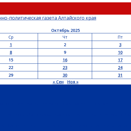
Октябрь 2025
Ср
Чт
Пт
1
2
3
8
9
10
15
16
17
22
23
24
29
30
31
« Сен
Ноя »
ЬСТВО
АДМИНИСТРАЦИЯ РАЙОНА
СЕЛЬСОВЕТЫ
ДОКУМЕНТЫ
РТ
ПРОТИВОДЕЙСТВИЕ ЭКСТРЕМИЗМУ
ГРАНТЫ
РЕЛИГИЯ
РОДНОЙ К
ХОЗЯЙСТВО
ТОРГОВЛЯ
ТРАНСПОРТ
УСЛУГИ
СВЯЗЬ
СТРОИТЕЛЬСТВО