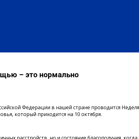
ЗДОРОВЬЕ
ЕНИЕ
АФИША
НАША МЕДИЦИНА
ПРОФИЛАКТИКА
ЗДОРОВЫЙ 
ИЕ
ПРОФЕССИОНАЛЬНОЕ ОБРАЗОВАНИЕ
ВЫСШЕЕ ОБРАЗОВАНИЕ
ПЛАТНЫЕ УСЛУГИ
БЫЛА ДЕРЕВНЯ
ХОББИ И УВЛЕЧЕНИЯ
РЕКЛАМА
ОБЪЯВЛЕНИЯ
ощью – это нормально
ссийской Федерации в нашей стране проводится Неделя
овья, который приходится на 10 октября.
личных расстройств, но и состояние благополучия, когд