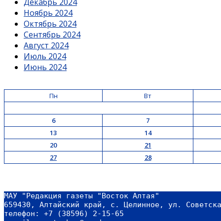
Декабрь 2024
Ноябрь 2024
Октябрь 2024
Сентябрь 2024
Август 2024
Июль 2024
Июнь 2024
Пн
Вт
6
7
13
14
20
21
27
28
МАУ "Редакция газеты "Восток Алтая"
659430, Алтайский край, с. Целинное, ул. Советск
телефон: +7 (38596) 2-15-65