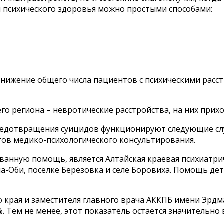
 и психического здоровья можно простыми способами:
снижение общего числа пациентов с психическими расст
го региона – невротические расстройства, на них прих
редотвращения суицидов функционируют следующие слу
тов медико-психологического консультирования.
нную помощь, является Алтайская краевая психиатриче
-на-Оби, посёлке Берёзовка и селе Боровиха. Помощь д
о края и заместителя главного врача АККПБ имени Эрд
%. Тем не менее, этот показатель остается значительно