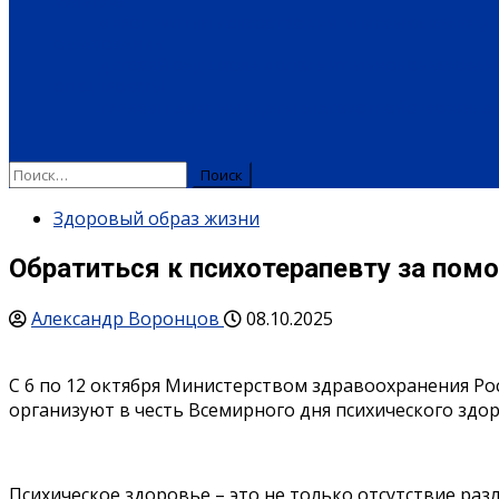
КУЛЬТУРА
МЕРОПРИЯТИЯ
ИСКУССТВО
КНИГИ
МУЗЫКА
КРАЕВЕД
ОБРАЗОВАНИЕ
ДЕТСКИЙ САД
ШКОЛА
ДОПОЛНИТЕЛЬНОЕ ОБРАЗОВАН
СПЕЦПРОЕКТЫ
ТУРИЗМ
ПАМЯТНЫЕ ДАТЫ
БЛАГОУСТРОЙСТВО
ЖИЛА-
Здоровый образ жизни
Обратиться к психотерапевту за пом
Александр Воронцов
08.10.2025
С 6 по 12 октября Министерством здравоохранения Ро
организуют в честь Всемирного дня психического здор
Психическое здоровье – это не только отсутствие раз