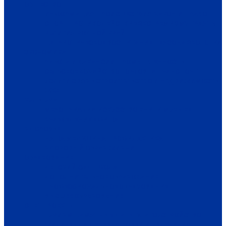
ОБЩЕСТВО
ИНФОРМАЦИЯ
ПРОИСШЕСТВИЯ
ЗАКОН И ПРАВО
СПОРТ
ПРОТИВОДЕЙСТВИЕ ЭКСТРЕМИЗМУ
ГРАНТЫ
РЕЛИГИЯ
РОДНОЙ КРАЙ
ПАТРИОТИЧЕСКОЕ ВОСПИТАНИЕ
ПЕРСОНА
ЭКОЛОГИЯ
ЭКОНОМИКА
РАБОТА И ВАКАНСИИ
ПРОМЫШЛЕННОСТЬ
СЕЛЬСКОЕ ХОЗЯЙСТВО
ТОРГОВЛЯ
ТРАНСПОРТ
УСЛУГИ
СВЯЗЬ
СТРОИТЕЛЬСТВО И НЕДВИЖИМОСТЬ
ЖКХ
КУЛЬТУРА
МЕРОПРИЯТИЯ
ИСКУССТВО
КНИГИ
МУЗЫКА
КРАЕВЕДЕНИЕ
АФИША
ЗДОРОВЬЕ
НАША МЕДИЦИНА
ПРОФИЛАКТИКА
ЗДОРОВЫЙ ОБРАЗ ЖИЗНИ
ОБРАЗОВАНИЕ
ДЕТСКИЙ САД
ШКОЛА
ДОПОЛНИТЕЛЬНОЕ ОБРАЗОВАНИЕ
ПРОФЕССИОНАЛЬНОЕ ОБРАЗОВАНИЕ
ВЫСШЕЕ ОБРАЗОВАНИЕ
СПЕЦПРОЕКТЫ
ТУРИЗМ
ПАМЯТНЫЕ ДАТЫ
БЛАГОУСТРОЙСТВО
ЖИЛА-БЫЛА ДЕРЕВНЯ
ХОББИ И УВЛЕЧЕНИЯ