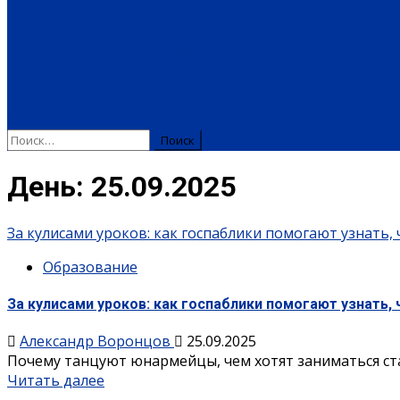
КУЛЬТУРА
МЕРОПРИЯТИЯ
ИСКУССТВО
КНИГИ
МУЗЫКА
КРАЕВЕД
ОБРАЗОВАНИЕ
ДЕТСКИЙ САД
ШКОЛА
ДОПОЛНИТЕЛЬНОЕ ОБРАЗОВАН
СПЕЦПРОЕКТЫ
ТУРИЗМ
ПАМЯТНЫЕ ДАТЫ
БЛАГОУСТРОЙСТВО
ЖИЛА-
День:
25.09.2025
За кулисами уроков: как госпаблики помогают узнать,
Образование
За кулисами уроков: как госпаблики помогают узнать,
Александр Воронцов
25.09.2025
Почему танцуют юнармейцы, чем хотят заниматься ста
Читать далее