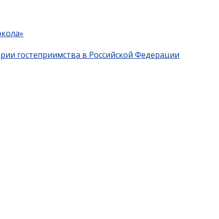
окола»
трии гостеприимства в Российской Федерации