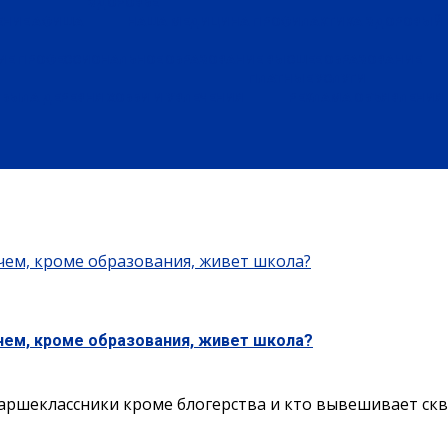
ЗДОРОВЬЕ
ЕНИЕ
АФИША
НАША МЕДИЦИНА
ПРОФИЛАКТИКА
ЗДОРОВЫЙ 
ИЕ
ПРОФЕССИОНАЛЬНОЕ ОБРАЗОВАНИЕ
ВЫСШЕЕ ОБРАЗОВАНИЕ
ПЛАТНЫЕ УСЛУГИ
БЫЛА ДЕРЕВНЯ
ХОББИ И УВЛЕЧЕНИЯ
РЕКЛАМА
ОБЪЯВЛЕНИЯ
 чем, кроме образования, живет школа?
 чем, кроме образования, живет школа?
ршеклассники кроме блогерства и кто вывешивает скво