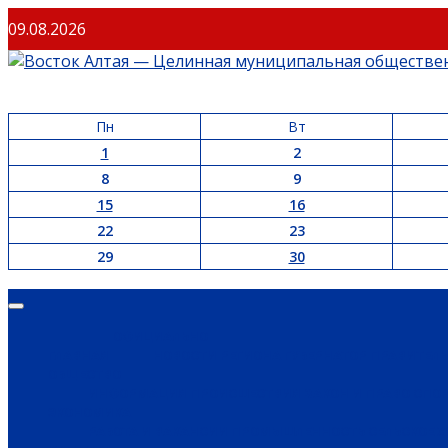
09.08.2026
Пн
Вт
1
2
8
9
15
16
22
23
29
30
ОФИЦИАЛЬНО
ГЛАВНАЯ
НОВОСТИ РЕГИОНА
ГУБЕРНАТОР
ПРАВИТЕЛ
ОБЩЕСТВО
ИНФОРМАЦИЯ
ПРОИСШЕСТВИЯ
ЗАКОН И ПРАВО
СПО
ЭКОНОМИКА
РАБОТА И ВАКАНСИИ
ПРОМЫШЛЕННОСТЬ
СЕЛЬСКОЕ 