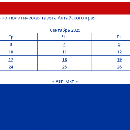
Сентябрь 2025
Ср
Чт
Пт
3
4
5
10
11
12
17
18
19
24
25
26
« Авг
Окт »
ЬСТВО
АДМИНИСТРАЦИЯ РАЙОНА
СЕЛЬСОВЕТЫ
ДОКУМЕНТЫ
РТ
ПРОТИВОДЕЙСТВИЕ ЭКСТРЕМИЗМУ
ГРАНТЫ
РЕЛИГИЯ
РОДНОЙ К
ХОЗЯЙСТВО
ТОРГОВЛЯ
ТРАНСПОРТ
УСЛУГИ
СВЯЗЬ
СТРОИТЕЛЬСТВО