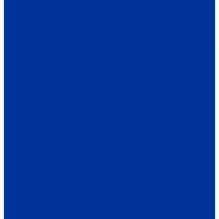
ОБЩЕСТВО
ИНФОРМАЦИЯ
ПРОИСШЕСТВИЯ
ЗАКОН И ПРАВО
СПОРТ
ПРОТИВОДЕЙСТВИЕ ЭКСТРЕМИЗМУ
ГРАНТЫ
РЕЛИГИЯ
РОДНОЙ КРАЙ
ПАТРИОТИЧЕСКОЕ ВОСПИТАНИЕ
ПЕРСОНА
ЭКОЛОГИЯ
ЭКОНОМИКА
РАБОТА И ВАКАНСИИ
ПРОМЫШЛЕННОСТЬ
СЕЛЬСКОЕ ХОЗЯЙСТВО
ТОРГОВЛЯ
ТРАНСПОРТ
УСЛУГИ
СВЯЗЬ
СТРОИТЕЛЬСТВО И НЕДВИЖИМОСТЬ
ЖКХ
КУЛЬТУРА
МЕРОПРИЯТИЯ
ИСКУССТВО
КНИГИ
МУЗЫКА
КРАЕВЕДЕНИЕ
АФИША
ЗДОРОВЬЕ
НАША МЕДИЦИНА
ПРОФИЛАКТИКА
ЗДОРОВЫЙ ОБРАЗ ЖИЗНИ
ОБРАЗОВАНИЕ
ДЕТСКИЙ САД
ШКОЛА
ДОПОЛНИТЕЛЬНОЕ ОБРАЗОВАНИЕ
ПРОФЕССИОНАЛЬНОЕ ОБРАЗОВАНИЕ
ВЫСШЕЕ ОБРАЗОВАНИЕ
СПЕЦПРОЕКТЫ
ТУРИЗМ
ПАМЯТНЫЕ ДАТЫ
БЛАГОУСТРОЙСТВО
ЖИЛА-БЫЛА ДЕРЕВНЯ
ХОББИ И УВЛЕЧЕНИЯ