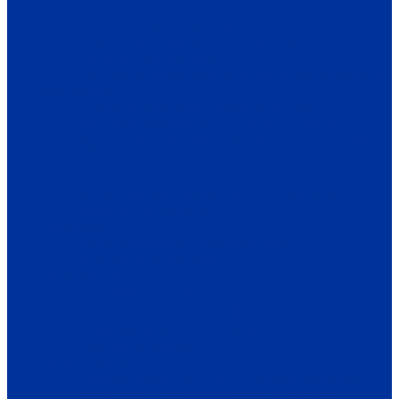
ОБЩЕСТВО
ИНФОРМАЦИЯ
ПРОИСШЕСТВИЯ
ЗАКОН И ПРАВО
СПОРТ
ПРОТИВОДЕЙСТВИЕ ЭКСТРЕМИЗМУ
ГРАНТЫ
РЕЛИГИЯ
РОДНОЙ КРАЙ
ПАТРИОТИЧЕСКОЕ ВОСПИТАНИЕ
ПЕРСОНА
ЭКОЛОГИЯ
ЭКОНОМИКА
РАБОТА И ВАКАНСИИ
ПРОМЫШЛЕННОСТЬ
СЕЛЬСКОЕ ХОЗЯЙСТВО
ТОРГОВЛЯ
ТРАНСПОРТ
УСЛУГИ
СВЯЗЬ
СТРОИТЕЛЬСТВО И НЕДВИЖИМОСТЬ
ЖКХ
КУЛЬТУРА
МЕРОПРИЯТИЯ
ИСКУССТВО
КНИГИ
МУЗЫКА
КРАЕВЕДЕНИЕ
АФИША
ЗДОРОВЬЕ
НАША МЕДИЦИНА
ПРОФИЛАКТИКА
ЗДОРОВЫЙ ОБРАЗ ЖИЗНИ
ОБРАЗОВАНИЕ
ДЕТСКИЙ САД
ШКОЛА
ДОПОЛНИТЕЛЬНОЕ ОБРАЗОВАНИЕ
ПРОФЕССИОНАЛЬНОЕ ОБРАЗОВАНИЕ
ВЫСШЕЕ ОБРАЗОВАНИЕ
СПЕЦПРОЕКТЫ
ТУРИЗМ
ПАМЯТНЫЕ ДАТЫ
БЛАГОУСТРОЙСТВО
ЖИЛА-БЫЛА ДЕРЕВНЯ
ХОББИ И УВЛЕЧЕНИЯ