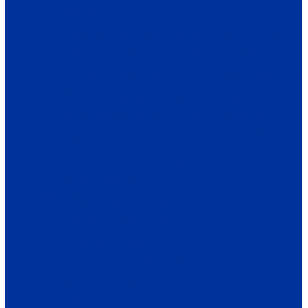
ДОКУМЕНТЫ
ОБЩЕСТВО
ИНФОРМАЦИЯ
ПРОИСШЕСТВИЯ
ЗАКОН И ПРАВО
СПОРТ
ПРОТИВОДЕЙСТВИЕ ЭКСТРЕМИЗМУ
ГРАНТЫ
РЕЛИГИЯ
РОДНОЙ КРАЙ
ПАТРИОТИЧЕСКОЕ ВОСПИТАНИЕ
ПЕРСОНА
ЭКОЛОГИЯ
ЭКОНОМИКА
РАБОТА И ВАКАНСИИ
ПРОМЫШЛЕННОСТЬ
СЕЛЬСКОЕ ХОЗЯЙСТВО
ТОРГОВЛЯ
ТРАНСПОРТ
УСЛУГИ
СВЯЗЬ
СТРОИТЕЛЬСТВО И НЕДВИЖИМОСТЬ
ЖКХ
КУЛЬТУРА
МЕРОПРИЯТИЯ
ИСКУССТВО
КНИГИ
МУЗЫКА
КРАЕВЕДЕНИЕ
АФИША
ЗДОРОВЬЕ
НАША МЕДИЦИНА
ПРОФИЛАКТИКА
ЗДОРОВЫЙ ОБРАЗ ЖИЗНИ
ОБРАЗОВАНИЕ
ДЕТСКИЙ САД
ШКОЛА
ДОПОЛНИТЕЛЬНОЕ ОБРАЗОВАНИЕ
ПРОФЕССИОНАЛЬНОЕ ОБРАЗОВАНИЕ
ВЫСШЕЕ ОБРАЗОВАНИЕ
СПЕЦПРОЕКТЫ